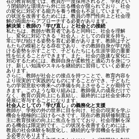
在の教育制度では、教員が一度採用されると、学校とい
う閉鎖的な環境から外に出る機会が限られており、社会
の変化に対応する能力を養う機会も不足しています。こ
の状況を改善するためには、教員の専門性向上と社会理
解の両面からアプローチする必要があります。
解決策：教師の「学び直し」と社会との接続
私たちは、教師が教育者であると同時に、社会を理解
し、変化に対応できる「社会人」としての自覚を持ち、
常に学び続ける姿勢を育む必要があります。教師は子ど
もたちの模範となる存在であり、その教師自身が学び続
ける姿勢を示すことで、子どもたちにも生涯学習の重要
性を伝えることができます。また、社会の急速な変化に
対応するためには、教師自身が柔軟性と適応力を身につ
け、新しい知識やスキルを継続的に習得していく必要が
あります。
さらに、教師が社会との接点を持つことで、教育内容を
より現実的で実践的なものにすることができ、子どもた
ちの学習意欲や将来への準備を向上させることが期待で
きます。このような取り組みは、教師個人の成長だけで
なく、教育の質向上にも直結し、最終的には社会全体の
発展に寄与することになります。
社会人としての「学び直し」の義務化と支援
教師が、学校の外の世界に目を向け、社会の現実を学ぶ
機会を積極的に設けるべきです。現在の教員研修制度は
主に教育技術の向上に焦点を当てており、社会理解を深
める機会は限定的です。この状況を改善するためには、
教員の社会体験を制度化し、継続的な学習機会を提供す
る必要があります。