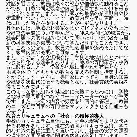
対話を通じて、教員は様々な視点や価値観に触れること
ができ、自身の固定観念や偏見を見直すきっかけを得る
ことができます。また、専門家から最新の業界動向や技
術革新について学ぶことで、教育内容を常に更新し、時
代に即した教育を提供することが可能になります。
具体的には、地域の起業家を招いてビジネスの立ち上げ
や経営の実際について学んだり、NGOやNPOの職員から
社会問題への取り組みについて聞いたり、研究者から最
新の科学技術の発展について学んだりすることができま
す。これらの交流は、教員の社会理解を深めるだけでな
く、教育内容の充実にも直結します。
また、このような交流機会は、学校と地域社会との結び
つきを強化する効果もあります。地域の専門家が学校教
育に関わることで、学校が地域に開かれた存在となり、
地域全体で子どもたちの教育を支える体制を構築するこ
とができます。さらに、専門家にとっても、自身の知識
や経験を次世代に伝える機会となり、社会貢献の実感を
得ることができます。
このような取り組みを継続的に実施するためには、学校
と地域の専門家をつなぐコーディネーターの存在が重要
です。また、交流の内容や頻度を計画的に管理し、教員
のニーズと専門家の専門性をマッチングさせる仕組みも
必要です。
教育カリキュラムへの「社会」の積極的導入
学校のカリキュラム自体にも、社会の現実をより反映さ
せる必要があります。現在の教育カリキュラムは、学問
的な知識の習得に重点を置いており、社会の実際の課題
や現実的な問題解決に関する内容が不足しています。こ