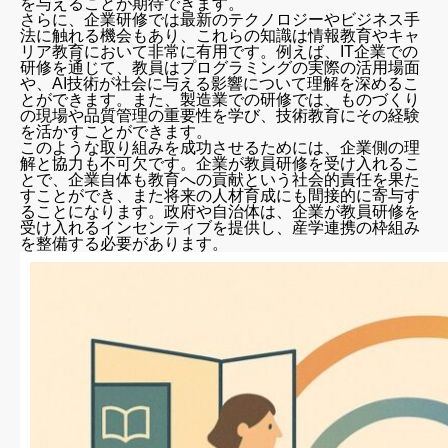
を与えることが期待できます。
さらに、企業研修では最新のテクノロジーやビジネス手
法に触れる機会もあり、これらの知識は情報教育やキャ
リア教育において非常に有用です。例えば、IT企業での
研修を通じて、教員はプログラミングの実際の活用場面
や、AI技術が社会に与える影響について理解を深めるこ
とができます。また、製造業での研修では、ものづくり
の現場や品質管理の重要性を学び、技術教育にその経験
を活かすことができます。
このような取り組みを成功させるためには、企業側の理
解と協力も不可欠です。企業が教員研修を受け入れるこ
とで、企業自体も教育への貢献という社会的責任を果た
すことができ、また将来の人材育成にも間接的に寄与す
ることになります。政府や自治体は、企業が教員研修を
受け入れるインセンティブを提供し、産学連携の枠組み
を整備する必要があります。