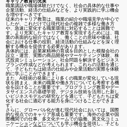
キャリア教育の充実
職業講話や職場体験だけでなく、社会の具体的な仕事や
企業活動、経済の仕組みなどを、より実践的に学ぶ機会
を増やすべきです。
従来のキャリア教育は、職業の紹介や職場見学が中心で
したが、これだけでは現代社会の複雑で多様な働き方
や、急速に変化する職業環境に対応することは困難で
す。より充実したキャリア教育を実現するためには、職
業の表面的な紹介ではなく、働くことの意味や価値、社
会における仕事の役割、経済活動の仕組みなどを深く理
解する機会を提供する必要があります。
具体的には、起業家精神の育成を目的とした模擬会社の
設立・運営、実際の商品開発やマーケティング体験、株
式投資シミュレーション、社会問題を解決するビジネス
プランの作成などが考えられます。これらの活動を通じ
教員の「世間知らず」を克服し、未来を拓く教育へ
て、子どもたちは経済の仕組みや企業活動の実際を体験
的に学ぶことができます。
解決策：教師の「学び直し」と社会との接続
また、AI技術の発展により多くの職業が変化している現
状を踏まえ、未来の職業や働き方についても考察する機
社会人としての「学び直し」の義務化と支援
会を設けることが重要です。プログラミング教育やデー
タサイエンスの基礎学習、デジタル技術を活用した新し
企業研修・インターンシップ
いビジネスモデルの研究などを通じて、子どもたちは変
社会人との交流機会の創出
化する社会に適応する能力を身につけることができま
教育カリキュラムへの「社会」の積極的導入
す。
さらに、グローバル化が進む現代社会においては、国際
的な視点でのキャリア形成も重要です。海外の企業や国
探求学習の強化
際機関での仕事、多文化チームでの協働、異文化コミュ
キャリア教育の充実
ニケーションなどについても学ぶ機会を提供し、子ども
教員採用・研修制度の見直し