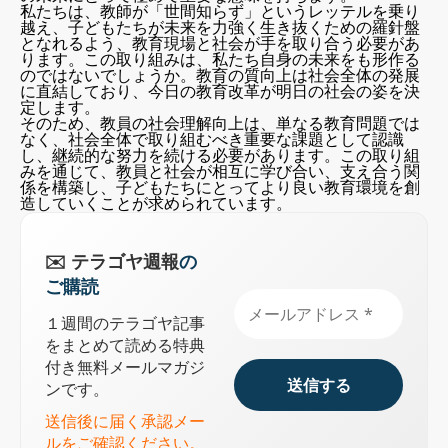
私たちは、教師が「世間知らず」というレッテルを乗り
越え、子どもたちが未来を力強く生き抜くための羅針盤
となれるよう、教育現場と社会が手を取り合う必要があ
ります。この取り組みは、私たち自身の未来をも形作る
のではないでしょうか。教育の質向上は社会全体の発展
に直結しており、今日の教育改革が明日の社会の姿を決
定します。
そのため、教員の社会理解向上は、単なる教育問題では
なく、社会全体で取り組むべき重要な課題として認識
し、継続的な努力を続ける必要があります。この取り組
みを通じて、教員と社会が相互に学び合い、支え合う関
係を構築し、子どもたちにとってより良い教育環境を創
造していくことが求められています。
✉️ テラゴヤ週報
の
ご購読
１週間のテラゴヤ記事
をまとめて読める特典
付き無料メールマガジ
ンです。
送信後に届く承認メー
ルをご確認ください。