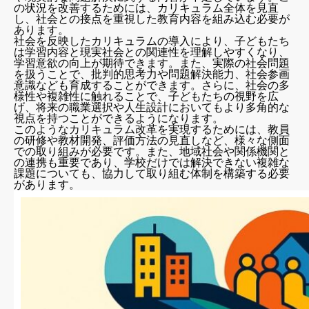
の状況を改善するためには、カリキュラム全体を見直
し、社会との接点を重視した教育内容を組み込む必要が
あります。
社会を反映したカリキュラムの導入により、子どもたち
は学習内容と現実社会との関連性を理解しやすくなり、
学習意欲の向上が期待できます。また、実際の社会問題
を扱うことで、批判的思考力や問題解決能力、社会参画
意識なども育成することができます。さらに、社会の多
様性や複雑性に触れることで、子どもたちの視野を広
げ、将来の職業選択や人生設計においてもより多角的な
視点を持つことができるようになります。
このようなカリキュラム改革を実現するためには、教員
の研修や教材開発、評価方法の見直しなど、様々な側面
での取り組みが必要です。また、地域社会や関係機関と
の連携も重要であり、学校だけでは解決できない複雑な
課題についても、協力して取り組む体制を構築する必要
があります。