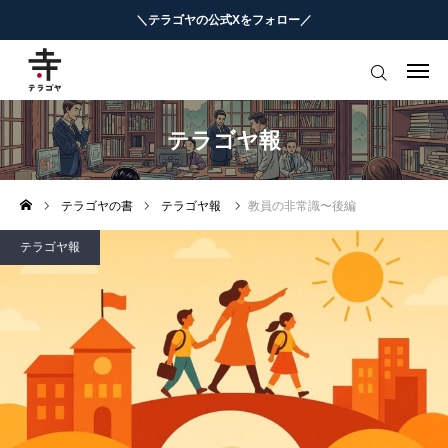
＼テラゴヤの公式Xをフォロー／
はじめての方へ
教育ニュースまとめ
テラゴヤ報
ヨミモノ・特集
テラゴヤの書
テラゴヤ報
教員の非常識〜後編
マナビ・学習攻略
テラゴヤ報
お役立ちリンク集
テラゴヤ週報
お知らせ
知能工作研究所