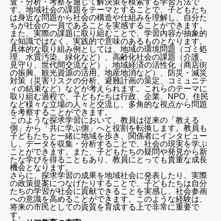
査・分析・考察を通じて解決策を模索する学習方法で
す。地域社会の課題をテーマとすることで、子どもたち
は身近な問題から社会の構造や仕組みを理解し、自分た
ちが社会の一員であることを実感することができます。
また、実際の課題に取り組むことで、学習内容が抽象的
な知識ではなく、実践的で意味のあるものとなります。
具体的な取り組み例としては、地域の環境問題（ゴミ処
理、水質汚染、緑化など）、高齢化社会の課題（介護、
見守り、世代間交流など）、地域経済の活性化（商店街
の振興、観光資源の活用、地産地消など）、防災・減災
対策（災害リスクの分析、避難計画の策定、コミュニテ
ィの結束など）などが考えられます。これらのテーマに
取り組む過程で、子どもたちは行政、企業、NPO、住民
など様々な立場の人々と交流し、多角的な視点から問題
を考察することができます。
このような探求学習において、教員は従来の「教える
側」から「共に学ぶ側」へと役割を転換します。教員も
子どもたちと一緒に地域を歩き、関係者にインタビュー
し、データを収集・分析することで、社会の現実を学ぶ
ことができます。また、子どもたちの疑問や発見から新
たな学びを得ることもあり、教員にとっても貴重な成長
機会となります。
さらに、探求学習の成果を地域社会に発表したり、実際
の政策提案につなげたりすることで、子どもたちは自分
たちの学習が社会に貢献できることを実感し、社会参画
への意識を高めることができます。このような経験は、
将来の市民としての資質を育成する上で非常に重要で
す。