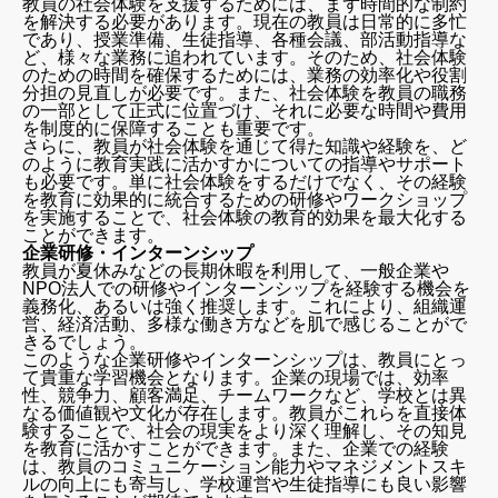
教員の社会体験を支援するためには、まず時間的な制約
を解決する必要があります。現在の教員は日常的に多忙
であり、授業準備、生徒指導、各種会議、部活動指導な
ど、様々な業務に追われています。そのため、社会体験
のための時間を確保するためには、業務の効率化や役割
分担の見直しが必要です。また、社会体験を教員の職務
の一部として正式に位置づけ、それに必要な時間や費用
を制度的に保障することも重要です。
さらに、教員が社会体験を通じて得た知識や経験を、ど
のように教育実践に活かすかについての指導やサポート
も必要です。単に社会体験をするだけでなく、その経験
を教育に効果的に統合するための研修やワークショップ
を実施することで、社会体験の教育的効果を最大化する
ことができます。
企業研修・インターンシップ
教員が夏休みなどの長期休暇を利用して、一般企業や
NPO法人での研修やインターンシップを経験する機会を
義務化、あるいは強く推奨します。これにより、組織運
営、経済活動、多様な働き方などを肌で感じることがで
きるでしょう。
このような企業研修やインターンシップは、教員にとっ
て貴重な学習機会となります。企業の現場では、効率
性、競争力、顧客満足、チームワークなど、学校とは異
なる価値観や文化が存在します。教員がこれらを直接体
験することで、社会の現実をより深く理解し、その知見
を教育に活かすことができます。また、企業での経験
は、教員のコミュニケーション能力やマネジメントスキ
ルの向上にも寄与し、学校運営や生徒指導にも良い影響