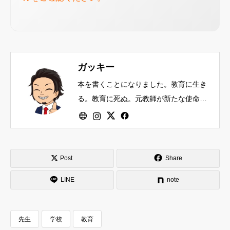
ガッキー
本を書くことになりました。教育に生き
る。教育に死ぬ。元教師が新たな使命に
目覚め、愛のない教育をぶっ壊す。最新
脳科学を引っ提げ、知識以上に心を育む
ことの重要性を訴え、あのときの教え子
たちと共にシン未来をつくる...株式会社
Post
Share
Lyapunov COO 株式会社人心家CEO
LINE
note
/PUNK/RUGBY
先生
学校
教育