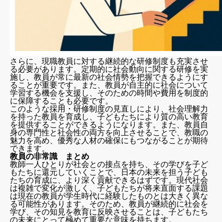
さらに、現職教員に対する継続的な研修制度も充実させ
る必要があります。定期的に社会動向に関する研修を実
施し、教員が常に最新の社会情勢を把握できるようにす
ることが重要です。また、教員が自主的に社会について
学習する機会を支援し、そのための時間や費用を制度的
に保障することも必要です。
このような採用・研修制度の見直しにより、社会理解力
を持った教員を育成し、子どもたちにより質の高い教育
を提供することができるようになります。また、教員自
身の専門性と社会性の両方を向上させることで、教職の
魅力を高め、優秀な人材の確保にもつながることが期待
できます。
教員の非常識 まとめ
教師一人ひとりが社会との接点を持ち、その学びを子ど
もたちに還元していくことで、日本の未来を担う子ども
たちの育成に、より深く貢献できるはずです。現代社会
は複雑で変化が激しく、子どもたちが将来直面する課題
は現在の教員が学生時代に経験したものとは大きく異な
る可能性があります。そのため、教員が継続的に社会を
学び、その知見を教育に反映させることは、子どもたち
の未来にとって極めて重要な意味を持ちます。