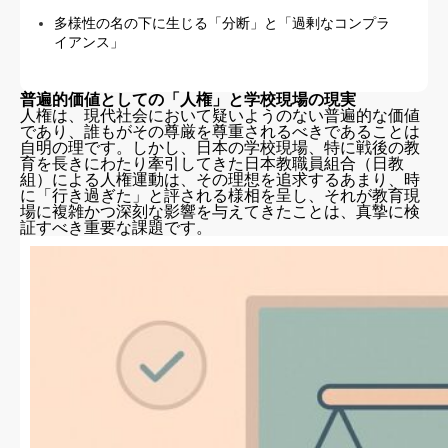
多様性の名の下に生じる「分断」と「過剰なコンプラ
イアンス」
普遍的価値としての「人権」と学校現場の現実
人権は、現代社会において疑いようのない普遍的な価値
であり、誰もがその尊厳を尊重されるべきであることは
自明の理です。しかし、日本の学校現場、特に戦後の教
育を長きにわたり牽引してきた日本教職員組合（日教
組）による人権運動は、その理想を追求するあまり、時
に「行き過ぎた」と評される様相を呈し、それが教育現
場に複雑かつ深刻な影響を与えてきたことは、真摯に検
証すべき重要な課題です。