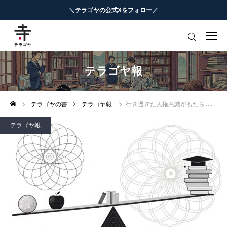
＼テラゴヤの公式Xをフォロー／
はじめての方へ
教育ニュースまとめ
テラゴヤ報
ヨミモノ・特集
テラゴヤの書
テラゴヤ報
行き過ぎた人権意識がもたらした教育現場の歪み〜前半
マナビ・学習攻略
テラゴヤ報
お役立ちリンク集
テラゴヤ週報
お知らせ
知能工作研究所