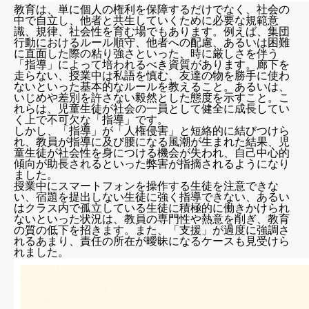
教育は、単に個人の権利を保障するだけでなく、社会の
中で自立し、他者と共生していくために必要な規範意
識、規律、社会性を育む場でもあります。例えば、集団
行動におけるルール順守、他者への配慮、あるいは困難
に直面した際の粘り強さといった、時に厳しさを伴う
「指導」によって培われるべき資質があります。廊下を
走らない、授業中は私語を慎む、友達の物を勝手に使わ
ないといった基本的なルールを教えること。あるいは、
いじめや差別を許さない毅然とした態度を示すこと。こ
れらは、児童生徒が社会の一員として健全に成長してい
く上で不可欠な「指導」です。
しかし、「指導」が「人権侵害」と短絡的に結びつけら
れ、教員が指導に及び腰になる風潮が生まれた結果、児
童生徒が社会性を身につける機会が失われ、自己中心的
傾向が助長されるといった弊害が指摘されるようになり
ました。
授業中にスマートフォンを操作する生徒を注意できな
い、宿題を提出しない生徒に強く指導できない、あるい
はクラス内で孤立している生徒に積極的に働きかけられ
ないといった状況は、教員の専門性や熱意を削ぎ、教育
の質の低下を招きます。また、「支援」が過度に強調さ
れるあまり、責任の所在が曖昧になるケースも見受けら
れました。