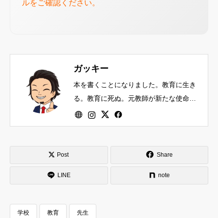
ルをご確認ください。
ガッキー
本を書くことになりました。教育に生き
る。教育に死ぬ。元教師が新たな使命に
目覚め、愛のない教育をぶっ壊す。最新
脳科学を引っ提げ、知識以上に心を育む
ことの重要性を訴え、あのときの教え子
たちと共にシン未来をつくる...株式会社
Post
Share
Lyapunov COO 株式会社人心家CEO
LINE
note
/PUNK/RUGBY
学校
教育
先生