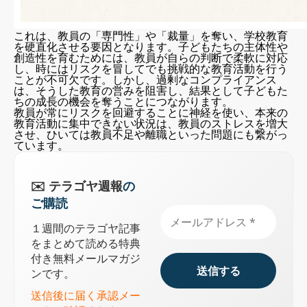
これは、教員の「専門性」や「裁量」を奪い、学校教育
を硬直化させる要因となります。子どもたちの主体性や
創造性を育むためには、教員が自らの判断で柔軟に対応
し、時にはリスクを冒してでも挑戦的な教育活動を行う
ことが不可欠です。しかし、過剰なコンプライアンス
は、そうした教育の営みを阻害し、結果として子どもた
ちの成長の機会を奪うことにつながります。
教員が常にリスクを回避することに神経を使い、本来の
教育活動に集中できない状況は、教員のストレスを増大
させ、ひいては教員不足や離職といった問題にも繋がっ
ています。
✉️ テラゴヤ週報
の
ご購読
１週間のテラゴヤ記事
をまとめて読める特典
付き無料メールマガジ
ンです。
送信後に届く承認メー