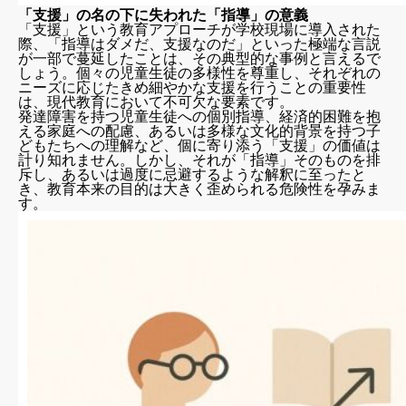
「支援」の名の下に失われた「指導」の意義
「支援」という教育アプローチが学校現場に導入された
際、「指導はダメだ、支援なのだ」といった極端な言説
が一部で蔓延したことは、その典型的な事例と言えるで
しょう。個々の児童生徒の多様性を尊重し、それぞれの
ニーズに応じたきめ細やかな支援を行うことの重要性
は、現代教育において不可欠な要素です。
発達障害を持つ児童生徒への個別指導、経済的困難を抱
える家庭への配慮、あるいは多様な文化的背景を持つ子
どもたちへの理解など、個に寄り添う「支援」の価値は
計り知れません。しかし、それが「指導」そのものを排
斥し、あるいは過度に忌避するような解釈に至ったと
き、教育本来の目的は大きく歪められる危険性を孕みま
す。