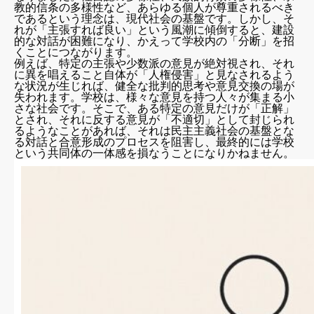
教的信条の多様性など、あらゆる個人が尊重されるべき
であるという理念は、現代社会の基盤です。しかし、そ
れが「主張すれば良い」という風潮に傾倒すると、建設
的な対話が困難になり、かえって学校内の「分断」を招
くことにつながります。
例えば、特定の主張や少数派の意見が絶対視され、それ
に異を唱えること自体が「人権侵害」と見なされるよう
な状況が生じれば、健全な批判的思考や意見交換の場が
失われます。学校は、様々な意見を持つ人々が集まる小
さな社会です。そこで、ある特定の意見だけが「正解」
とされ、それに反する意見が「不適切」として封じられ
るようなことがあれば、それは民主主義社会の基盤とな
る対話と合意形成のプロセスを阻害し、最終的には学校
という共同体の一体感を損なうことになりかねません。