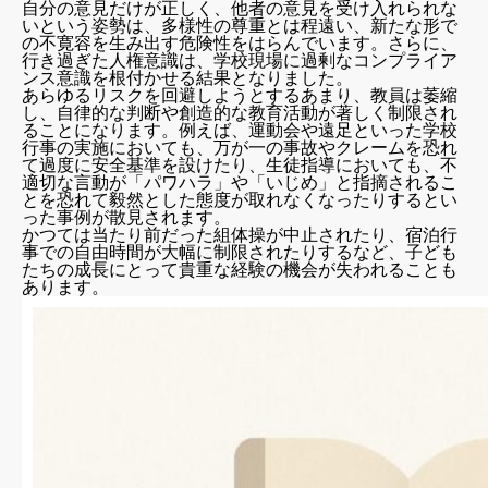
自分の意見だけが正しく、他者の意見を受け入れられな
いという姿勢は、多様性の尊重とは程遠い、新たな形で
の不寛容を生み出す危険性をはらんでいます。さらに、
行き過ぎた人権意識は、学校現場に過剰なコンプライア
ンス意識を根付かせる結果となりました。
あらゆるリスクを回避しようとするあまり、教員は萎縮
し、自律的な判断や創造的な教育活動が著しく制限され
ることになります。例えば、運動会や遠足といった学校
行事の実施においても、万が一の事故やクレームを恐れ
て過度に安全基準を設けたり、生徒指導においても、不
適切な言動が「パワハラ」や「いじめ」と指摘されるこ
とを恐れて毅然とした態度が取れなくなったりするとい
った事例が散見されます。
かつては当たり前だった組体操が中止されたり、宿泊行
事での自由時間が大幅に制限されたりするなど、子ども
たちの成長にとって貴重な経験の機会が失われることも
あります。