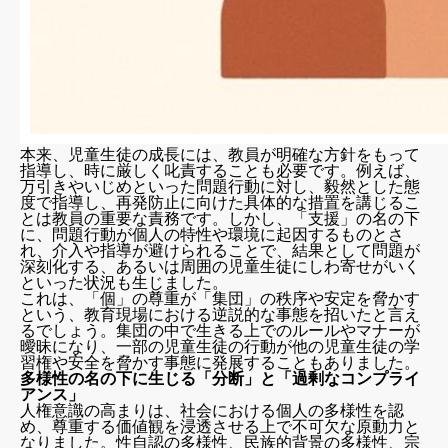
本来、児童生徒の成長には、教員が明確な方針をもって
指導し、時に厳しく叱責することも必要です。例えば、
万引きやいじめといった問題行動に対し、毅然とした態
度で指導し、再発防止に向けた具体的な措置を講じるこ
とは教員の重要な責務です。しかし、「支援」の名の下
に、問題行動が個人の特性や環境に起因するものとさ
れ、介入や指導が避けられることで、結果として問題が
深刻化する、あるいは周囲の児童生徒にしわ寄せがいく
といった状況も生じました。
これは、「個」の尊重が「集団」の秩序や安定を脅かす
という、教育現場における逆説的な事態を招いたと言え
るでしょう。集団の中で生きる上でのルールやマナーが
曖昧になり、一部の児童生徒の行動が他の児童生徒の学
習権や安全を脅かす事態に発展することもありました。
多様性の名の下に生じる「分断」と「過剰なコンプライ
アンス」
人権意識の高まりは、社会における個人の多様性を認
め、尊重する価値観を浸透させる上で不可欠な原動力と
なりました。性自認の多様性、民族的背景の多様性、宗