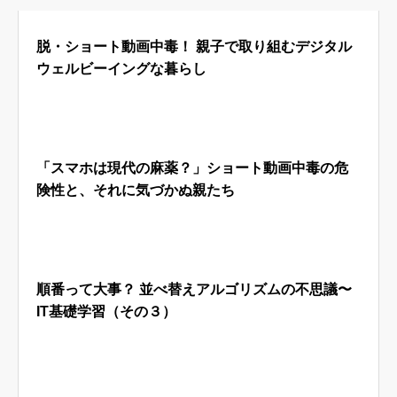
脱・ショート動画中毒！ 親子で取り組むデジタル
はじめての方へ
運営会社
ウェルビーイングな暮らし
テラゴヤ週報
運営支援・ご協力
お問い合わせ
ご利用規約
「スマホは現代の麻薬？」ショート動画中毒の危
険性と、それに気づかぬ親たち
順番って大事？ 並べ替えアルゴリズムの不思議〜
IT基礎学習（その３）