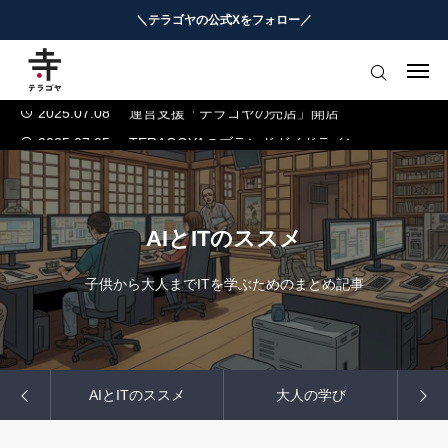
＼テラゴヤの公式Xをフォロー／
2025.07.04
テラゴヤ正式公開のお知らせ
2024.01.23
テラゴヤβ版公開のお知らせ
はじめての方へ
2025.07.08
運営支援「テラゴヤの売店」開店
2025.07.05
TERAGOYAのブランドガイドライン
教育ニュースまとめ
2025.07.04
テラゴヤ正式公開のお知らせ
ヨミモノ・特集
2024.01.23
テラゴヤβ版公開のお知らせ
2025.07.08
運営支援「テラゴヤの売店」開店
AIとITのススメ
マナビ・学習攻略
2025.07.05
TERAGOYAのブランドガイドライン
子供から大人までITを学ぶためのまとめ記事
お役立ちリンク集
テラゴヤ週報
お知らせ
の視座
AIとITのススメ
大人の学び
お
知能工作研究所