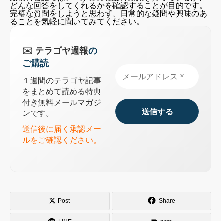
どんな回答をしてくれるかを確認することが目的です。
完璧な質問をしようと思わず、日常的な疑問や興味のあ
ることを気軽に聞いてみてください。
✉️ テラゴヤ週報
の
ご購読
１週間のテラゴヤ記事
をまとめて読める特典
付き無料メールマガジ
ンです。
送信後に届く承認メー
ルをご確認ください。
まずはここから！アカウント作成の手順
登録の基本ステップ
AIとの会話画面、見るべきはココだけ
画面の重要な部分を覚えよう
Post
Share
さっそく話しかけてみよう！「こんにちは」からで大
丈夫