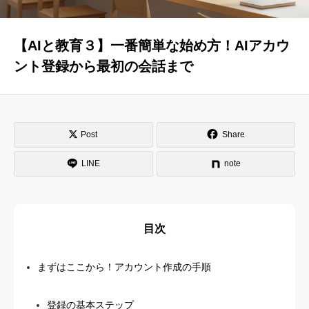
はじめての方へ
運営会社
【AIと教育３】一番簡単な始め方！AIアカウ
ント登録から最初の会話まで
テラゴヤ週報
運営支援・ご協力
お問い合わせ
ご利用規約
Post
Share
LINE
note
目次
まずはここから！アカウント作成の手順
登録の基本ステップ