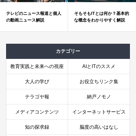
【無料配布】中高生と指導
人
そもそもITとは何か？基本的
向けNotebookLMの学習
な概念をわかりやすく解説
用ガイド
カテゴリー
教育実践と未来への視座
AIとITのススメ
大人の学び
お役立ちリンク集
テラゴヤ報
納戸ノモノ
メディアコンテンツ
インターネットサービス
知の探求録
脳度の高いはなし