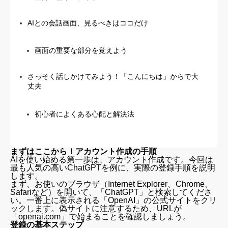
AIとの会話画面、見るべきはココだけ
画面の重要な部分を覚えよう
さっそく話しかけてみよう！「こんにちは」からで大
丈夫
初心者によくある心配と解決法
まずはここから！アカウント作成の手順
AIを使い始める第一歩は、アカウント作成です。今回は
最も人気の高いChatGPTを例に、実際の登録手順を説明
します。
まず、お使いのブラウザ（Internet Explorer、Chrome、
Safariなど）を開いて、「ChatGPT」と検索してくださ
い。一番上に表示される「OpenAI」の公式サイトをクリ
ックします。偽サイトに注意するため、URLが
「openai.com」で始まることを確認しましょう。
登録の基本ステップ