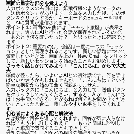
画面の重要な部分を覚えよう
入力ボックスの右側には、紙飛行機のようなマークの
「送信ボタン」があります。文章を入力した後、このボ
タンをクリックするか、キーボードのEnterキーを押す
と、AIに質問が送信されます。
ポイント１:
画面の左側には「チャット履歴」が表示さ
れます。過去にAIと行った会話が保存されているので、
「あのとき何を聞いたっけ？」と思ったときに確認でき
ます。
ポイント２:
重要なのは、会話は一度に一つの「セッシ
ョン」として管理されることです。新しい話題について
質問したいときは、画面左上の「New Chat」をクリック
して、新しいセッションを始めることをお勧めします。
さっそく話しかけてみよう！「こんにちは」からで大丈
夫
準備が整ったら、いよいよAIとの初対話です。何を話せ
ばいいか迷うかもしれませんが、「こんにちは」という
簡単な挨拶から始めて全く問題ありません。
入力ボックスに「こんにちは」と入力して、送信ボタン
をクリックしてみてください。すると、AIが「こんにち
は！お手伝いできることがあれば何でもお聞かせくださ
い」といった具合に、親しみやすい返事をしてくれま
す。
初心者によくある心配と解決法
AIは数秒で回答を返してくれます。回答が気に入らなけ
れば「もう少し詳しく教えて」「もっと簡単に説明し
て」と追加で質問することもできます。
最初の会話では、AIがどの程度の知識を持っているか、