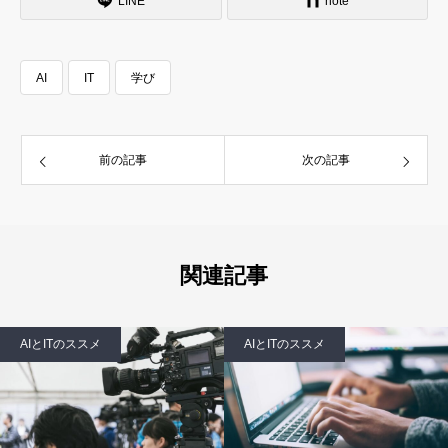
LINE
note
初心者によくある心配と解決法
AI
IT
学び
前の記事
次の記事
関連記事
AIとITのススメ
AIとITのススメ