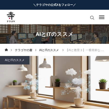
＼テラゴヤの公式Xをフォロー／
はじめての方へ
教育ニュースまとめ
AIとITのススメ
ヨミモノ・特集
テラゴヤの書
AIとITのススメ
【AIと教育３】一番簡単な始め方！AIアカウント登録から最初の会話まで
マナビ・学習攻略
AIとITのススメ
お役立ちリンク集
テラゴヤ週報
お知らせ
知能工作研究所