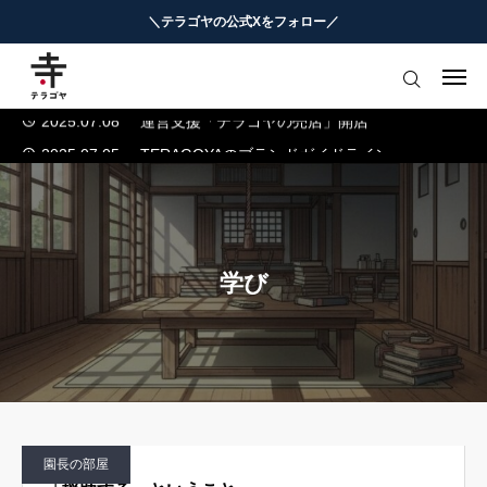
＼テラゴヤの公式Xをフォロー／
2025.07.04
テラゴヤ正式公開のお知らせ
2024.01.23
テラゴヤβ版公開のお知らせ
はじめての方へ
2025.07.08
運営支援「テラゴヤの売店」開店
2025.07.05
TERAGOYAのブランドガイドライン
教育ニュースまとめ
2025.07.04
テラゴヤ正式公開のお知らせ
ヨミモノ・特集
2024.01.23
テラゴヤβ版公開のお知らせ
2025.07.08
運営支援「テラゴヤの売店」開店
マナビ・学習攻略
2025.07.05
TERAGOYAのブランドガイドライン
学び
お役立ちリンク集
テラゴヤ週報
お知らせ
園長の部屋
知能工作研究所