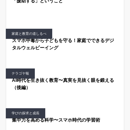
「援助する」ということ
はじめての方へ
運営会社
テラゴヤ週報
運営支援・ご協力
家庭と教育の道しるべ
お問い合わせ
ご利用規約
スマホ中毒から子どもを守る！家庭でできるデジ
タルウェルビーイング
テラゴヤ報
AI時代を生き抜く教育〜真実を見抜く眼を鍛える
（後編）
学びの探求と成長
集中力を高める科学〜スマホ時代の学習術