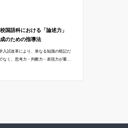
育現場のICT環境は飛躍的に向上しまし
。しかし、その一方で、「端末は導入さ
たものの、どう活用すれば良いか分から
い」
校国語科における「論述力」
成のための指導法
学入試改革により、単なる知識の暗記だ
でなく、思考力・判断力・表現力が重視
れています。その中でも、与えられた課
に対して、論理的な根拠に基づき、自分
考えを説得力のある文章で表現する「論
力」は、