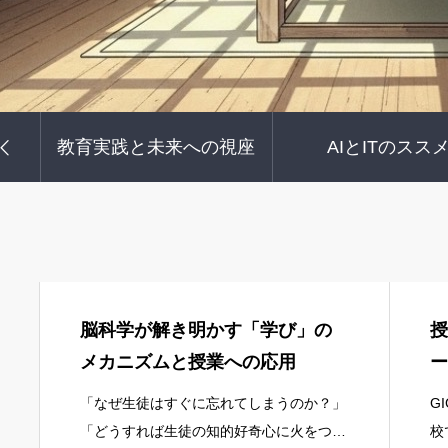
教育実践と未来への視座
AIとITのスス
脳科学が解き明かす「学び」の
授
メカニズムと授業への応用
ー
「なぜ生徒はすぐに忘れてしまうのか？」
G
「どうすれば生徒の知的好奇心に火をつけ
校