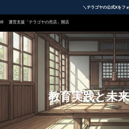
23
テラゴヤβ版公開のお知らせ
＼テラゴヤの公式Xをフ
08
運営支援「テラゴヤの売店」開店
05
TERAGOYAのブランドガイドライン
04
テラゴヤ正式公開のお知らせ
23
テラゴヤβ版公開のお知らせ
08
運営支援「テラゴヤの売店」開店
05
TERAGOYAのブランドガイドライン
教育実践と未