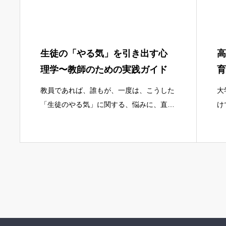
られるのか？」これらの問いは、すべての
教
教師が抱える根源的な悩みです。そのヒン
た
トは、私たちの経験則や勘の中だけにある
れ
わけではあ
な
生徒の「やる気」を引き出す心
高
理学〜教師のための実践ガイド
育
教員であれば、誰もが、一度は、こうした
大
「生徒のやる気」に関する、悩みに、直面
け
したことがあるのではないでしょうか。生
さ
徒の、学習意欲（モチベーション）は、学
題
力向上や、良好な、クラス運営の、まさ
の
に、生命線で
述