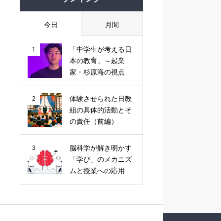
今日
月間
「中学生が考える日
1
本の教育」～起業
家・杉原海の視点
体験させられた日教
2
組の具体的活動とそ
の責任（前編）
脳科学が解き明かす
3
「学び」のメカニズ
ムと授業への応用