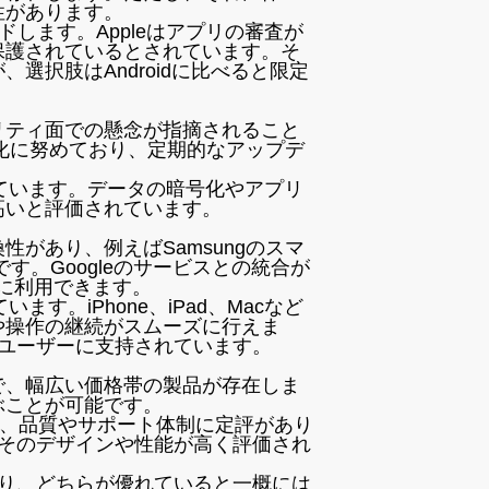
性があります。
ウンロードします。Appleはアプリの審査が
保護されているとされています。そ
選択肢はAndroidに比べると限定
キュリティ面での懸念が指摘されること
強化に努めており、定期的なアップデ
重視しています。データの暗号化やアプリ
高いと評価されています。
換性があり、例えばSamsungのスマ
す。Googleのサービスとの統合が
ーズに利用できます。
います。iPhone、iPad、Macなど
や操作の継続がスムーズに行えま
のユーザーに支持されています。
ドまで、幅広い価格帯の製品が存在しま
ぶことが可能です。
すが、品質やサポート体制に定評があり
、そのデザインや性能が高く評価され
徴があり、どちらが優れていると一概には