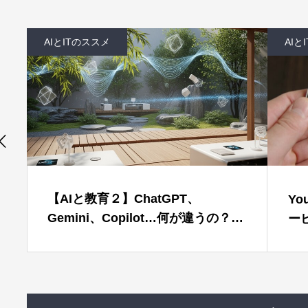
AIとITのススメ
２】ChatGPT、
YouTubeは13歳以下
Copilot…何が違うの？あ
ービス
タリなのはコレ！