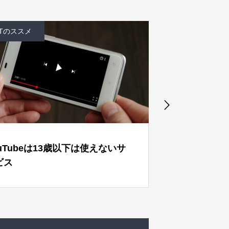
AIとITのススメ
は使えないサ
【無料配布】中高生と指導者向け
NotebookLMの学習活用ガイド