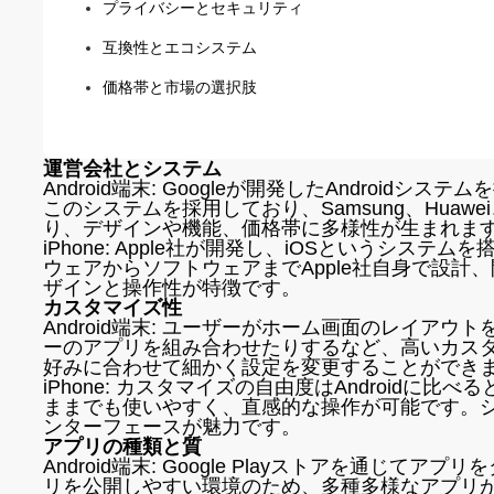
プライバシーとセキュリティ
互換性とエコシステム
価格帯と市場の選択肢
運営会社とシステム
Android端末: Googleが開発したAndroid
このシステムを採用しており、Samsung、Huaw
り、デザインや機能、価格帯に多様性が生まれま
iPhone: Apple社が開発し、iOSというシステム
ウェアからソフトウェアまでApple社自身で設計
ザインと操作性が特徴です。
カスタマイズ性
Android端末: ユーザーがホーム画面のレイア
ーのアプリを組み合わせたりするなど、高いカス
好みに合わせて細かく設定を変更することができ
iPhone: カスタマイズの自由度はAndroidに
ままでも使いやすく、直感的な操作が可能です。
ンターフェースが魅力です。
アプリの種類と質
Android端末: Google Playストアを通じ
リを公開しやすい環境のため、多種多様なアプリ