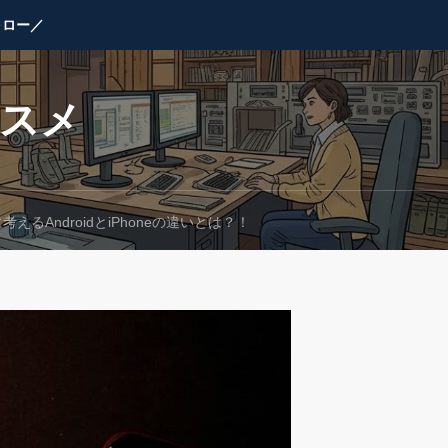
ォロー／
ススメ
えるAndroidとiPhoneの違いとは？！