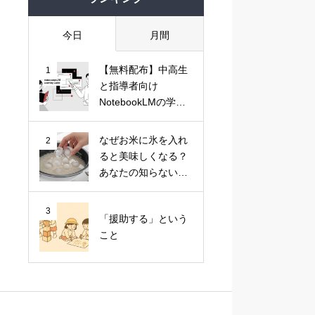
今日
月間
【無料配布】中高生
1
と指導者向け
NotebookLMの学習
活用ガイド
なぜお米に氷を入れ
2
ると美味しくなる？
あなたの知らない
「キッチン科学」の
法則
3
「援助する」という
こと