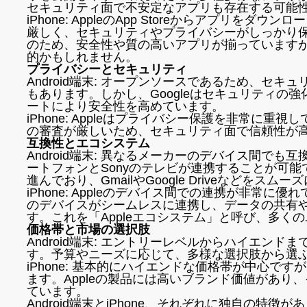
セキュリティ面で不安定なアプリも存在する可能
iPhone: AppleのApp Storeからアプリをダ
厳しく、セキュリティやプライバシーがしっかり
のため、安全性や質の高いアプリが揃っていますが、
的かもしれません。
プライバシーとセキュリティ
Android端末: オープンソースであるため、セ
もあります。しかし、Googleはセキュリティの
ートにより安全性を高めています。
iPhone: Appleはプライバシー保護を非常に
の審査が厳しいため、セキュリティ面で信頼性が
互換性とエコシステム
Android端末: 異なるメーカーのデバイス間でも互
ートフォンとSonyのテレビが連携することが可能で
進んでおり、GmailやGoogle Driveなどをスム
iPhone: Appleのデバイス間での連携が非常に優れて
のデバイスがシームレスに連携し、データの共有
す。これを「Appleエコシステム」と呼び、多く
価格帯と市場の選択肢
Android端末: エントリーレベルからハイエン
す。予算やニーズに応じて、多様な選択肢から選
iPhone: 基本的にハイエンドな価格帯が中心で
ます。Appleの製品には高いブランド価値があり
ています。
Android端末とiPhone、それぞれに独自の特