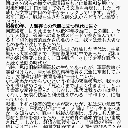
回はその過去の檄文や講演録をもとに最新AIを用いて、
戦後80年に井口が書くであろう文章を再現しました。作
成した文章は井口の弟子がチェックしています。皆様、
戦前、戦中、戦後を生きた医師の思いをどうぞご高覧く
ださい。
戦後80年、人類存亡の危機に立つ現代に告ぐ
同志諸君、目を覚ませ！戦後80年を経て、この国は、そ
して人類は、破滅への道を猛スピードで突き進んでい
る！平和と物質的豊かさの名の下に、我々は最も大切な
ものを売り渡してきたのだ。
顧みれば、私の九十八年の生涯で経験した時代は、学童
期から大学卒業まで、徹頭徹尾戦時中であった 。昭和6
年の満州事変に始まり、日中戦争、そして太平洋戦争へ
と続く激動の時代だ。
当時、私は旧制福岡高校の生徒であったが、軍事教練が
義務付けられ、軍が学校の精神教育を完全に掌握してい
た 。文部省は精神教育を軍に一任していた。
いつ死ぬかわからないという極限の緊張状態が、我々の
心を張り詰めさせ、「死ぬ時まではよく生きよう」とい
う崇高な精神を育んだ。しかし、現代は我々の心は卑し
くなり、安易な快楽と利便性を求める「平和ボケ」に陥
っている！
戦後、平和と物質的豊かさが訪れたが、私は深い危機感
を抱いた 。平和な時代にこそ、人間は「どう生きるべき
か」を知らない。戦中・戦後の貧困は、皮肉にも人間に
忍耐と自律を強いるため、まだ教育の基本的徳目が達成
された 。しかし、経済が回復すると、「遊堕の誘惑」が
待ち受けていた 。物質文明が栄え、人間が滅びることが