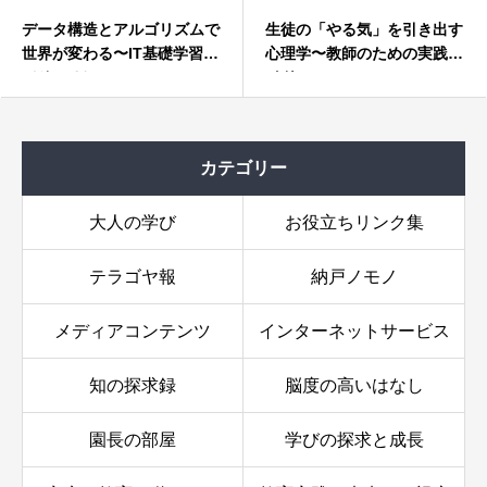
で
生徒の「やる気」を引き出す
AI時代を生き抜く教育〜真
心理学〜教師のための実践ガ
を見抜く眼を鍛える（後編
イド
カテゴリー
大人の学び
お役立ちリンク集
テラゴヤ報
納戸ノモノ
メディアコンテンツ
インターネットサービス
知の探求録
脳度の高いはなし
園長の部屋
学びの探求と成長