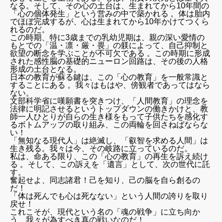
なる。そして、その心の土台は、生まれてから10年間の
「心の個体発生」という営みの中で築かれる 。体は胎内
でほぼ完成するが、心は生まれてから10年かけてつくら
れるのだ。
この時期、特に3歳までの乳幼児期は、親の深い愛情の
もとでの「温・凛・厳・畏」の躾によって、自己抑制と
欲望の断念を学ぶことが不可欠である 。この時期に形成
された感性脳の基礎的ニューロン回路は、その後の人格
形成の土台となる。
日本の教育が蘇る鍵は、この「心の教育」を一般常識と
することにある 。我々はもはや、傍観者であってはなら
ない。
文部科学省に嘆願書を突きつけ、「人間教育」の理念を
法律に明記させるというトップダウンの働きかけと、教
師一人ひとりが自らの生き様をもって子供たちを感化す
るボトムアップの取り組み、この両輪を回さねばならな
い！
「無知なる現代人」は絶滅し、「叡智を求める人間」は
生き残る。我々は今、その岐路に立っているのだ。
私は、命ある限り、この「心の教育」の再生を訴え続け
る 。そして、この訴えを「遺言」として、次の世代に託
す。
奮起せよ、同志諸君！己を知り、己の脳を自ら創るの
だ！
「体は死んでも心は死なない」という人間の誇りを取り
戻せ！
これこそが、現代という名の「魂の戦争」に立ち向か
う、我々が為すべき真の戦いなのだ！