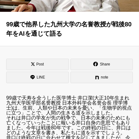
はじめての方へ
運営会社
99歳で他界した九州大学の名誉教授が戦後80
テラゴヤ週報
運営支援・ご協力
年をAIを通じて語る
お問い合わせ
ご利用規約
Post
Share
LINE
note
99歳で天寿を全うした医学博士 井口潔(大正10年生まれ
九州大学医学部名誉教授 日本外科学会名誉会長 理学博
士)は、生前、人類や日本の未来を憂い、「生物学的視点
に立つ」ことで、人間の生きる道を示しました。
それは井口の学友が先の戦争で、日本の未来のためにも
亡くなっていったことに報いる井口自身の意思でもあり
ました。今年は戦後80年です。この終戦の日に、井口は
どのような文章を書き、私たちに道を示すでしょう。
井口は終戦の日に合わせて檄文を記してきましたが、今