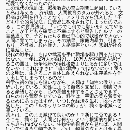
杞憂でなくなったのだ。
この現代の混乱は、戦後教育の空白期間に起因している
と私は考える 。終戦後、人間教育のタガが外れると、文
部省は役割を担うことなく、アメリカから流入した「子
ども中心的育児法」に安易に教化されてしまったのであ
る 。この育児法は、「いつでも何でも願いを叶えてやる
こと」が子どもを確実に不幸にすると警告したルソーの
言葉通りで、子どもたちを自己中心的で我慢ができない
人間に育ててしまった。その結果、家庭内暴力、引きこ
もり、不登校、校内暴力、人格障害といった悲劇が社会
に蔓延した。
現代の戦争は、もはや武器を手に戦場を駆け回るだけで
はない。一年に2万人が自殺し、10万人が不審死を遂げ
るこの国は、紛争地帯の犠牲者数よりはるかに多いでは
ないか ！これはまさに「魂の戦争」ではないのか！我々
の文明は、生きること自体に耐えられない生存条件を作
り出してしまっているのだ！
科学技術の進歩を謳いながら、人類は「知性の傲り」に
酔いしれている。知性によって自然を支配し、制御でき
ると豪語しながら、己の我儘を律することさえできず、
自らの心を荒廃させている。科学は、宇宙の美を賛美す
るためにあったはずが、いつしか経済を生む手段へと堕
落した。この「ルネッサンスの影」が、我々を破滅へと
導いている。
我々は、このまま滅びて良いのか！？断じて否である！
今こそ、我々は「人間とは何か」という根源的な問いに
立ち返らねばならない。生物学的視点から見れば、人間
は心で生きる生物である。心は、物質の次元とは全く異