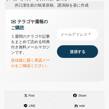
井口潔生前の執筆原稿、講演録を基に作成
✉️ テラゴヤ週報
の
ご購読
１週間のテラゴヤ記事
をまとめて読める特典
付き無料メールマガジ
ンです。
送信後に届く承認メー
ルをご確認ください。
Post
Share
LINE
note