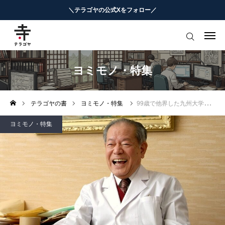
＼テラゴヤの公式Xをフォロー／
はじめての方へ
教育ニュースまとめ
ヨミモノ・特集
ヨミモノ・特集
テラゴヤの書
ヨミモノ・特集
99歳で他界した九州大学の名誉教授が戦後80年をAIを通じて語る
マナビ・学習攻略
ヨミモノ・特集
お役立ちリンク集
テラゴヤ週報
お知らせ
知能工作研究所