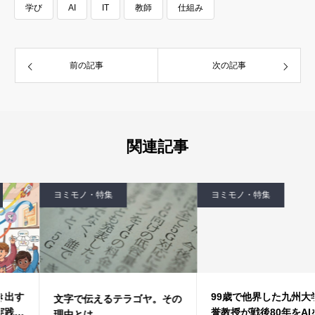
学び
AI
IT
教師
仕組み
前の記事
次の記事
関連記事
ヨミモノ・特集
ヨミモノ・特集
99歳で他界した九州大学の名
文字で伝えるテラゴヤ。その
誉教授が戦後80年をAIを通じ
理由とは…