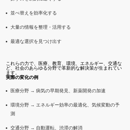
並べ替えを効率化する
1. 検索エンジン（Google検索など）
大量の情報を整理・活用する
2. YouTubeやSNSのおすすめ機能
3. 配達ルートの最適化（宅配便・Uber Eats）
4. ゲームでの活用
最適な選択を見つけ出す
どこにでもある「目に見えない便利さ」
「世界を変える」可能性
あなたも未来の世界を変えられる
さらに学びたい人へ
これらの力で、医療、教育、環境、エネルギー、交通な
まとめ
ど、社会のあらゆる分野で革新的な解決策が生まれてい
ます。
実際の変化の例
医療分野 → 病気の早期発見、新薬開発の加速
環境分野 → エネルギー効率の最適化、気候変動の予
測
交通分野 → 自動運転、渋滞の解消