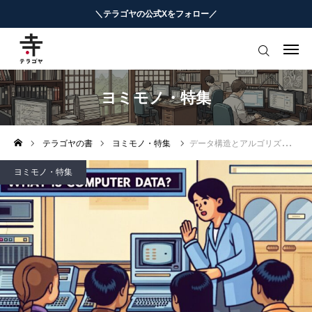
＼テラゴヤの公式Xをフォロー／
はじめての方へ
教育ニュースまとめ
ヨミモノ・特集
ヨミモノ・特集
テラゴヤの書
ヨミモノ・特集
データ構造とアルゴリズムで世界が変わる〜IT基礎学習（その４）
マナビ・学習攻略
ヨミモノ・特集
お役立ちリンク集
テラゴヤ週報
お知らせ
知能工作研究所