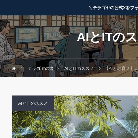
＼テラゴヤの公式Xをフ
AIとITの
テラゴヤの書
AIとITのススメ
【AIと教育２】ChatGP
AIとITのススメ