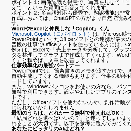
ポイント１:
画像認識も得意で、写真を見せて「こ
えて」といった質問にも答えてくれます。
ポイント２:
多言語対応も優秀で、翻訳機能は非常
作成においては、ChatGPTの方がより自然で読
す。
WordやExcelと仲良しな「Copilot」くん
Microsoft Copilot（コパイロット）
は、Microsof
PowerPointといったOfficeソフトとの連携が最
普段の仕事でOfficeソフトを使っている方には、C
例えば、Excelで「売上データを分析して、グラ
タを整理してグラフまで作成してくれます。Wor
く」と頼めば、文章を改善してくれます。
仕事効率化の最強パートナー
PowerPointでは、箇条書きのメモを渡すだけ
自動生成してくれる機能もあります。仕事の効率化
ードしています。
また、Windowsパソコンをお使いの方なら、パソコ
無料で利用できます。設定や新しいアプリのイン
トです。
ただし、Officeソフトを使わない方や、創作活
じられないかもしれません。
最初のうちは、どれか一つ無料で使えればOK！
「結局どれを選べばいいの？」と迷ってしまいま
れることが大切です。以下を参考に選んでみてく
あなたにピッタリのAIはどれ？