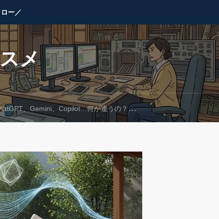
ォロー／
ススメ
T、Gemini、Copilot…何が違うの？あなたにピッタリなのはコレ！