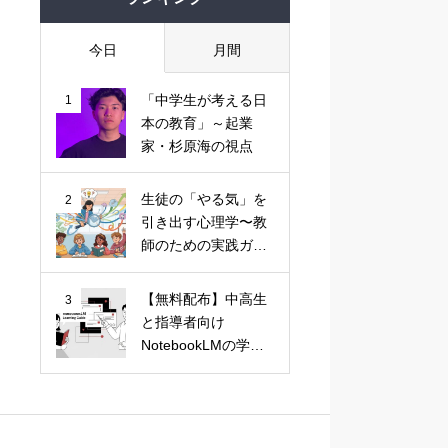
今日
月間
「中学生が考える日
1
本の教育」～起業
家・杉原海の視点
生徒の「やる気」を
2
引き出す心理学〜教
師のための実践ガイ
ド
【無料配布】中高生
3
と指導者向け
NotebookLMの学習
活用ガイド