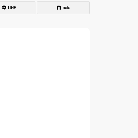
LINE
note