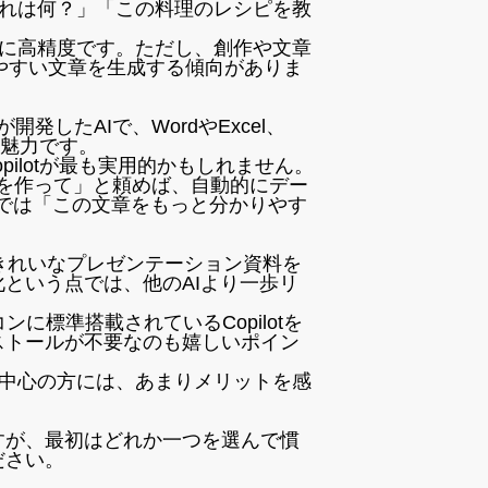
れは何？」「この料理のレシピを教
に高精度です。ただし、創作や文章
みやすい文章を生成する傾向がありま
t社が開発したAIで、WordやExcel、
大の魅力です。
opilotが最も実用的かもしれません。
フを作って」と頼めば、自動的にデー
dでは「この文章をもっと分かりやす
で、きれいなプレゼンテーション資料を
という点では、他のAIより一歩リ
ンに標準搭載されているCopilotを
ストールが不要なのも嬉しいポイン
動が中心の方には、あまりメリットを感
すが、最初はどれか一つを選んで慣
ださい。