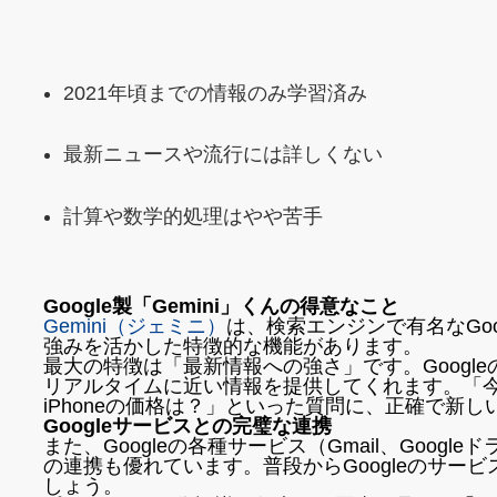
2021年頃までの情報のみ学習済み
最新ニュースや流行には詳しくない
計算や数学的処理はやや苦手
Google製「Gemini」くんの得意なこと
Gemini（ジェミニ）
は、検索エンジンで有名なGoog
強みを活かした特徴的な機能があります。
最大の特徴は「最新情報への強さ」です。Googl
リアルタイムに近い情報を提供してくれます。「
iPhoneの価格は？」といった質問に、正確で新
Googleサービスとの完璧な連携
また、Googleの各種サービス（Gmail、Google
の連携も優れています。普段からGoogleのサー
しょう。