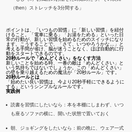
（then）ストレッチを3分間する」
ポイントは、「いつもの習慣」に「新しい習慣」を紐付
けること。「電車に乗る」「お湯をためる」といった日
常の行動が、新しい習慣を始めるためのスイッチになり
ます。こうすることで、「さて、いつやろうかな…」と
考える手間が省け、脳が迷うことなく、ほぼ自動的に行
動をスタートできるのです。
20秒ルールで「めんどくさい」をなくす方法
新しいことを始める時、一番の敵は「めんどくさい」と
いう気持ちではないでしょうか。この「めんどくさい」
の壁を乗り越えるための魔法が「20秒ルール」です。
20秒ルールとは
「始めたい良い習慣は、今より20秒手軽にできるように
する」というシンプルなルールです。
実践例
読書を習慣にしたいなら：本を本棚にしまわず、いつ
も座るソファの横に、開いた状態で置いておく
朝、ジョギングをしたいなら：前の晩に、ウェア一式