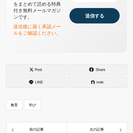
if-thenプランニングで行動を自動化する
をまとめて読める特典
付き無料メールマガジ
基本的なルール
ンです。
具体的な例
20秒ルールで「めんどくさい」をなくす方法
送信後に届く承認メー
ルをご確認ください。
20秒ルールとは
実践例
仲間とSNSで「やらざるを得ない」状況を作る
効果的な方法
Post
Share
LINE
note
教育
学び
前の記事
次の記事