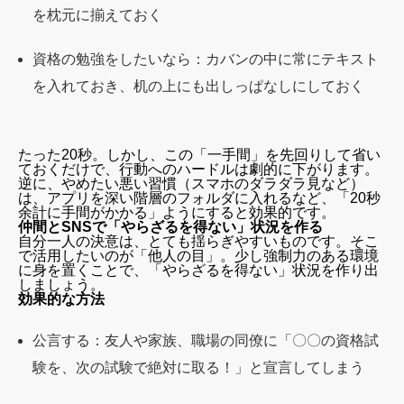
を枕元に揃えておく
資格の勉強をしたいなら：カバンの中に常にテキスト
を入れておき、机の上にも出しっぱなしにしておく
たった20秒。しかし、この「一手間」を先回りして省い
ておくだけで、行動へのハードルは劇的に下がります。
逆に、やめたい悪い習慣（スマホのダラダラ見など）
は、アプリを深い階層のフォルダに入れるなど、「20秒
余計に手間がかかる」ようにすると効果的です。
仲間とSNSで「やらざるを得ない」状況を作る
自分一人の決意は、とても揺らぎやすいものです。そこ
で活用したいのが「他人の目」。少し強制力のある環境
に身を置くことで、「やらざるを得ない」状況を作り出
しましょう。
効果的な方法
公言する：友人や家族、職場の同僚に「〇〇の資格試
験を、次の試験で絶対に取る！」と宣言してしまう