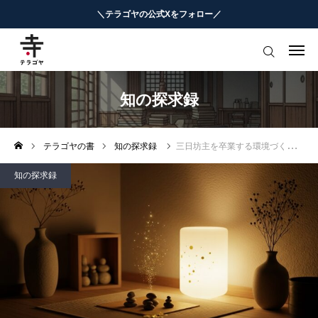
＼テラゴヤの公式Xをフォロー／
はじめての方へ
教育ニュースまとめ
知の探求録
ヨミモノ・特集
テラゴヤの書
知の探求録
三日坊主を卒業する環境づくり
マナビ・学習攻略
知の探求録
お役立ちリンク集
テラゴヤ週報
お知らせ
知能工作研究所