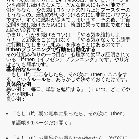
ンを維持し続けるなんて、どんな超人にも不可能です。
例えるなら、やる気はロケットの打ち上げブースターの
ようなもの。最初の勢いをつけるのには非常にパワフル
ですが、すぐに燃料が尽きてしまいます。その後、宇宙
空間を旅し続けるためには、軌道に乗って自動で進む仕
組みが必要です。
つまり、何かを続けるコツは、「やる気を維持しよ
う！」と頑張ることではなく、「やる気がなくても勝手
に行動してしまう仕組み」を作ることにあるのです。
if-thenプランニングで行動を自動化する
その仕組み作りの一つ目が、心理学で効果が証明されて
いる「if-then（イフゼン）プランニング」です。やり方
はとても簡単です。
基本的なルール
「もし（if）〇〇をしたら、その次に（then）△△をす
る」というルールを、あらかじめ決めておくだけです。
具体的な例
悪い例：「毎日、単語を勉強する」（←いつ、どこでや
るかが曖昧）
良い例：
「もし（if）朝の電車に乗ったら、その次に（then）
単語帳を1ページだけ開く」
「もし（if）お風呂のお湯をため始めたら、その次に