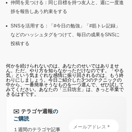
仲間を見つける：同じ目標を持つ友人と、週に一度進
捗を報告しあう約束をする
SNSを活用する：「#今日の勉強」「#筋トレ記録」
などのハッシュタグをつけて、毎日の成果をSNSに
投稿する
何かを続けられないのは、あなたのせいではありませ
ん。ただ、やり方を知らなかっただけなのです。「やる
気」という気まぐれな感情に振り回されるのは、もう終
わりにしましょう。今日ご紹介した3つのテクニックの
中から、一番簡単そうなものを一つ選んで、ぜひ試して
みてください。あなたの「三日坊主」は、きっと卒業で
きるはずです。
✉️ テラゴヤ週報
の
ご購読
なぜ「やる気」は長続きしないのか？
１週間のテラゴヤ記事