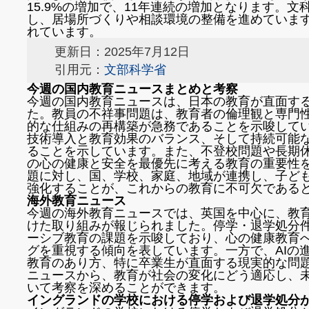
15.9%の増加で、11年連続の増加となります。文
し、居場所づくりや相談環境の整備を進めていま
れています。
更新日：2025年7月12日
引用元：
文部科学省
今週の国内教育ニュースまとめと考察
今週の国内教育ニュースは、日本の教育が直面す
た。教員の不祥事問題は、教育者の倫理観と専門
的な仕組みの再構築が急務であることを示唆して
技術導入と教育効果のバランス、そして持続可能
ることを示しています。また、不登校問題や長期
の心の健康と安全を最優先に考える教育の重要性
題に対し、国、学校、家庭、地域が連携し、子ど
強化することが、これからの教育に不可欠である
海外教育ニュース
今週の海外教育ニュースでは、英国を中心に、教
けた取り組みが報じられました。停学・退学処分
ーシブ教育の課題を示唆しており、心の健康教育
グを重視する傾向を表しています。一方で、AIの
教育のあり方、特に卒業生が直面する現実的な問
ニュースから、教育が社会の変化にどう適応し、
いて考察を深めることができます。
イングランドの学校における停学および退学処分が