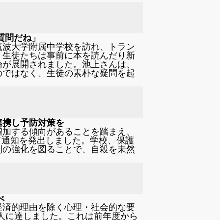
質問だね」
筑波大学附属中学校を訪れ、トラン
。生徒たちは事前に本を読んだり新
論が展開されました。池上さんは、
のではなく、生徒の素朴な疑問を起
連携し予防対策を
増加する傾向があることを踏まえ、
いて通知を発出しました。学校、保護
制の強化を図ることで、自殺を未然
べ
経済的理由を除く心理・社会的な要
2人に達しました。これは前年度から