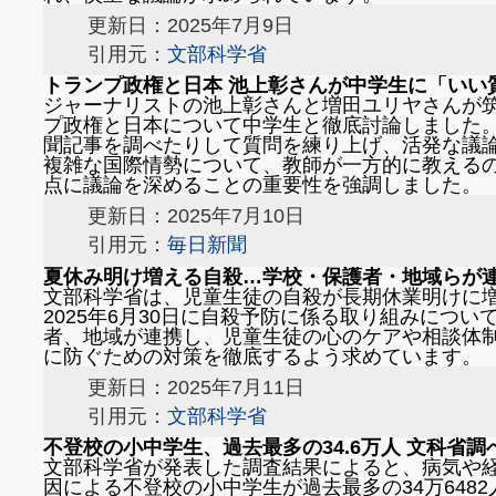
更新日：2025年7月9日
引用元：
文部科学省
トランプ政権と日本 池上彰さんが中学生に「いい
ジャーナリストの池上彰さんと増田ユリヤさんが
プ政権と日本について中学生と徹底討論しました
聞記事を調べたりして質問を練り上げ、活発な議
複雑な国際情勢について、教師が一方的に教える
点に議論を深めることの重要性を強調しました。
更新日：2025年7月10日
引用元：
毎日新聞
夏休み明け増える自殺…学校・保護者・地域らが
文部科学省は、児童生徒の自殺が長期休業明けに
2025年6月30日に自殺予防に係る取り組みにつ
者、地域が連携し、児童生徒の心のケアや相談体
に防ぐための対策を徹底するよう求めています。
更新日：2025年7月11日
引用元：
文部科学省
不登校の小中学生、過去最多の34.6万人 文科省調
文部科学省が発表した調査結果によると、病気や
因による不登校の小中学生が過去最多の34万648