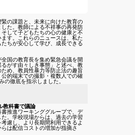
喫緊の課題と、未来に向けた教育の
ました。教師による不祥事の再発防
、そして子どもたちの心の健康と不
います。これらのニュースは、私た
もたちが安心して学び、成長できる
が全国の教育長を集め緊急会議を開
揺るがす由々しき事態」と述べ、教
のため、教員性暴力等防止法の趣旨
、公的端末での撮影・複数人での確
みの徹底を指示しました。
ル教科書で議論
科書推進ワーキンググループで、デ
した。学校現場からは、過去の学習
を考慮し、より長期間利用できるよ
からは配信コストの増加が指摘さ