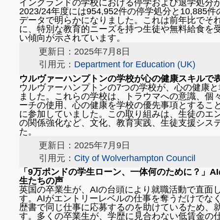
イングランドの学校における停学および退学処分が
2023/24年度には954,952件の停学処分と10,
データで明らかになりました。これは前年比でそれ
に、特別な教育的ニーズを持つ生徒や無料給食を
い傾向が示されています。
更新日：2025年7月8日
引用元：
Department for Education (UK)
ウルヴァーハンプトンの学校が心の健康スキルで
ウルヴァーハンプトンの7つの学校が、心の健康
ました。これらの学校は、トラウマへの意識、個
ーチの使用、心の健康を学校の優先事項とするこ
に参加していました。この取り組みは、生徒のエ
の関係強化など、文化、教育実践、生徒支援シス
た。
更新日：2025年7月9日
引用元：
City of Wolverhampton Council
「9万ポンドの学生ローン、一体何のために？」A
生たちの声
英国の卒業生が、AIの台頭により就職活動で直面
す。AIがエントリーレベルの仕事を奪うだけでな
歴書で同じ仕事に応募するのを助けているため、
す。多くの卒業生が、学歴に見合わない低賃金の