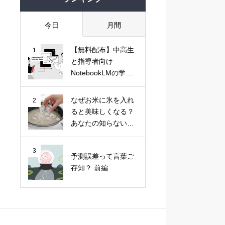
今日
月間
【無料配布】中高生
1
と指導者向け
NotebookLMの学習
活用ガイド
なぜお米に氷を入れ
2
ると美味しくなる？
あなたの知らない
「キッチン科学」の
法則
3
予測誤差って言葉ご
存知？ 前編