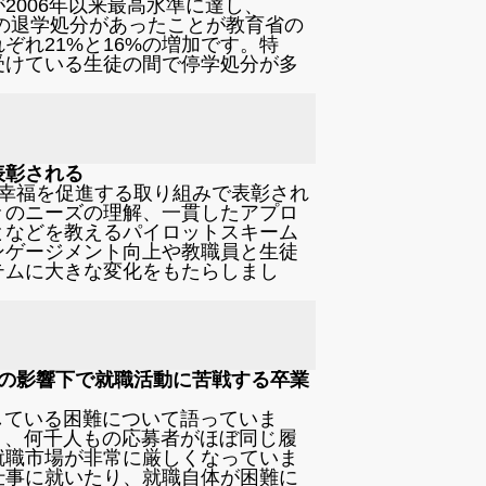
2006年以来最高水準に達し、
885件の退学処分があったことが教育省の
ぞれ21%と16%の増加です。特
受けている生徒の間で停学処分が多
表彰される
と幸福を促進する取り組みで表彰され
々のニーズの理解、一貫したアプロ
となどを教えるパイロットスキーム
ンゲージメント向上や教職員と生徒
テムに大きな変化をもたらしまし
Iの影響下で就職活動に苦戦する卒業
している困難について語っていま
く、何千人もの応募者がほぼ同じ履
就職市場が非常に厳しくなっていま
仕事に就いたり、就職自体が困難に