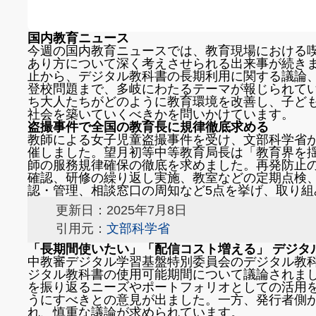
国内教育ニュース
今週の国内教育ニュースでは、教育現場における
あり方について深く考えさせられる出来事が続き
止から、デジタル教科書の長期利用に関する議論
登校問題まで、多岐にわたるテーマが報じられて
ち大人たちがどのように教育環境を改善し、子ど
社会を築いていくべきかを問いかけています。
盗撮事件で全国の教育長に規律徹底求める
教師による女子児童盗撮事件を受け、文部科学省
催しました。望月初等中等教育局長は「教育界を
師の服務規律確保の徹底を求めました。再発防止
確認、研修の繰り返し実施、教室などの定期点検
認・管理、相談窓口の周知など5点を挙げ、取り組
更新日：2025年7月8日
引用元：
文部科学省
「長期間使いたい」「配信コスト増える」 デジタ
中教審デジタル学習基盤特別委員会のデジタル教
ジタル教科書の使用可能期間について議論されま
を振り返るニーズやポートフォリオとしての活用
うにすべきとの意見が出ました。一方、発行者側
れ、慎重な議論が求められています。