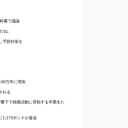
教科書で議論
問だね」
し予防対策を
00万件に増加
される
影響下で就職活動に苦戦する卒業生た
,173ポンドが返金