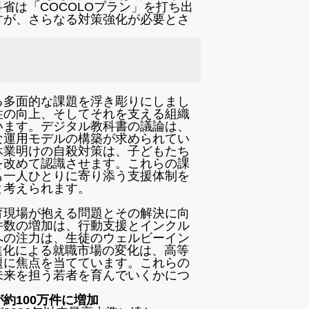
科省は「COCOLOプラン」を打ち出
すが、さらなる対策強化が必要とさ
る多面的な課題を浮き彫りにしまし
性の向上、そしてそれを支える組織
います。デジタル教科書の議論は、
な運用モデルの構築が求められてい
休業明けの自殺対策は、子どもたち
を改めて認識させます。これらの課
も一人ひとりに寄り添う支援体制を
と考えられます。
育現場が抱える問題とその解決に向
件数の増加は、行動支援とインクル
への注力は、生徒のウェルビーイン
進化による就職市場の変化は、高等
題に焦点を当てています。これらの
未来を担う若者を育んでいくかにつ
約100万件に増加