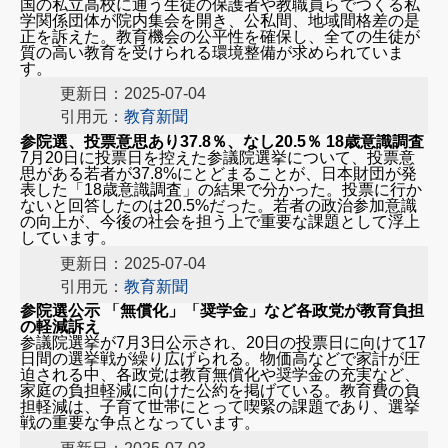
国の私立高校に通う生徒の保護者や教職員らでつくる私
学関係団体が院内集会を開き、公私間、地域間格差の是
正を訴えた。教育機会の公平性を確保し、全ての生徒が
質の高い教育を受けられる環境整備が求められていま
す。
更新日：2025-07-04
引用元：
教育新聞
参院選、投票意思あり37.8％、なし20.5％ 18歳意識調査
7月20日に投票日を控えた参議院選挙について、投票意
思がある若者が37.8%にとどまることが、日本財団が発
表した「18歳意識調査」の結果で分かった。投票に行か
ないと回答したのは20.5%だった。若者の政治参加意識
の向上が、今後の社会を担う上で重要な課題として浮上
しています。
更新日：2025-07-04
引用元：
教育新聞
参院選公示 「無償化」「奨学金」など各政党が教育負担
の軽減訴え
参議院選挙が7月3日公示され、20日の投票日に向けて17
日間の選挙戦が繰り広げられる。物価高などで家計が圧
迫される中、各政党は教育無償化や奨学金の充実など、
家庭の負担軽減に向けた公約を掲げている。教育費の負
担軽減は、子育て世帯にとって喫緊の課題であり、選挙
戦の重要な争点となっています。