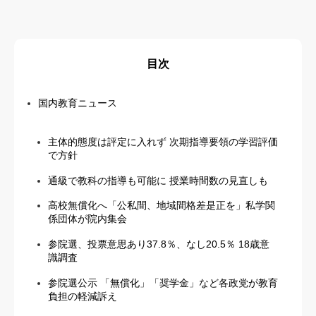
目次
国内教育ニュース
主体的態度は評定に入れず 次期指導要領の学習評価
で方針
通級で教科の指導も可能に 授業時間数の見直しも
高校無償化へ「公私間、地域間格差是正を」私学関
係団体が院内集会
参院選、投票意思あり37.8％、なし20.5％ 18歳意
識調査
参院選公示 「無償化」「奨学金」など各政党が教育
負担の軽減訴え