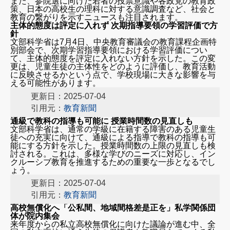
また、参院選に向けた若者の投票意識や各政党の教育政
策、日本の高校生の理科に対する意識調査など、社会と
教育の繋がりを示すニュースも注目されます。
主体的態度は評定に入れず 次期指導要領の学習評価で方
針
文部科学省は7月4日、中央教育審議会の教育課程企画特
別部会で、次期学習指導要領における学習評価につい
て、主体的態度を評定に入れない方針を示した。この変
更は、児童生徒の主体性をどのように評価し、教育活動
に反映させるかという点で、学校現場に大きな影響を与
える可能性があります。
更新日：2025-07-04
引用元：
教育新聞
通級で教科の指導も可能に 授業時間数の見直しも
文部科学省は、通常の学級に在籍する障害のある児童生
徒への充実に向けて、通級による指導で教科の指導も可
能にする方針を示した。授業時間数の上限の見直しも検
討される。これは、多様な学びのニーズに対応し、イン
クルーシブ教育を推進するための重要な一歩となるでし
ょう。
更新日：2025-07-04
引用元：
教育新聞
高校無償化へ「公私間、地域間格差是正を」私学関係団
体が院内集会
来年度からの私立高校無償化に向けた議論が進む中、全