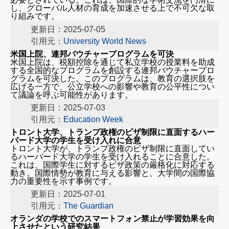
し、グローバル人材の育成を加速させる上で不可欠な取
り組みです。
更新日：2025-07-05
引用元：
University World News
米国上院、連邦バウチャープログラムを可決
米国上院は、税額控除を通じて私立学校の授業料を助成
する全国的なプログラムを創設する連邦バウチャープロ
グラムを可決した。このプログラムは、教育の選択肢を
広げる一方で、公立学校への影響や教育の公平性につい
て議論を呼ぶ可能性があります。
更新日：2025-07-03
引用元：
Education Week
トロント大学、トランプ政権のビザ制限に直面するハー
バード大学の学生を受け入れに合意
トロント大学が、トランプ政権のビザ制限に直面してい
るハーバード大学の学生を受け入れることに合意した。
これは、国際学生に対するビザ政策の厳格化に対応する
動き。国際情勢が教育に与える影響と、大学間の国際協
力の重要性を示す事例です。
更新日：2025-07-01
引用元：
The Guardian
オランダの学校でのスマートフォン禁止が学習効果を向
国内教育ニュース
上させたという研究結果