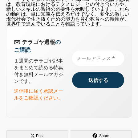
は、教育現場におけるテクノロジーとの付き合い方や、
新しいスキルの習得の必要性を示唆しています。これら
の動向は、単に知識を伝えるだけでなく、変化の激しい
現代社会で生き抜くための能力を育む教育への転換が、
世界中で進んでいることを物語っています。
✉️ テラゴヤ週報
の
ご購読
１週間のテラゴヤ記事
をまとめて読める特典
付き無料メールマガジ
ンです。
送信後に届く承認メー
ルをご確認ください。
Post
Share