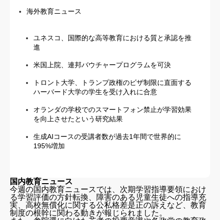
海外教育ニュース
ユネスコ、国際的な高等教育における質と承認を推
進
米国上院、連邦バウチャープログラムを可決
トロント大学、トランプ政権のビザ制限に直面する
ハーバード大学の学生を受け入れに合意
オランダの学校でのスマートフォン禁止が学習効果
を向上させたという研究結果
生成AIコースの受講者数が過去1年間で世界的に
195%増加
国内教育ニュース
今週の国内教育ニュースでは、次期学習指導要領におけ
る学習評価の方針転換、障害のある児童生徒への指導充
実、高校無償化に関する公私格差是正の訴えなど、教育
制度の根幹に関わる動きが報じられました。