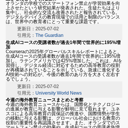
オランダの学校でのスマートフォン禁止が学習効果を向
上させたという研究結果が発表された。生徒たちはより
主体的態度は評定に入れず 次期指導要領の学習評価
集中し、社会的な交流も改善されたと報告されている。
で方針
デジタルデバイスの教育現場での活用と制限のバランス
通級で教科の指導も可能に 授業時間数の見直しも
は、世界中の教育者にとって重要な課題です。
高校無償化へ「公私間、地域間格差是正を」私学関
更新日：2025-07-02
係団体が院内集会
引用元：
The Guardian
参院選、投票意思あり37.8％、なし20.5％ 18歳意
識調査
生成AIコースの受講者数が過去1年間で世界的に195%増
参院選公示 「無償化」「奨学金」など各政党が教育
加
Courseraの2025年グローバルスキルレポートによると、
負担の軽減訴え
生成AIコースの受講者数が過去1年間で世界的に195%増
海外教育ニュース
加し、ラテンアメリカでは425%増加した。これは、AIを
習得し、デジタル経済に対応するための高等教育の役割
ユネスコ、国際的な高等教育における質と承認を推
が再構築されていることを示している。急速に進化する
進
AI技術への対応が、今後の教育のあり方を大きく左右す
るでしょう。
米国上院、連邦バウチャープログラムを可決
トロント大学、トランプ政権のビザ制限に直面する
更新日：2025-07-02
ハーバード大学の学生を受け入れに合意
引用元：
University World News
オランダの学校でのスマートフォン禁止が学習効果
今週の海外教育ニュースまとめと考察
を向上させたという研究結果
今週の海外教育ニュースからは、国際化とテクノロジー
生成AIコースの受講者数が過去1年間で世界的に
の進展が教育に与える影響が鮮明に見て取れます。ユネ
195%増加
スコによる高等教育の質保証の推進や、国際情勢が学生
の移動に与える影響は、グローバル社会における教育の
役割の重要性を再認識させます。また、オランダでのス
マートフォン禁止の効果や、生成AIコースの受講者急増