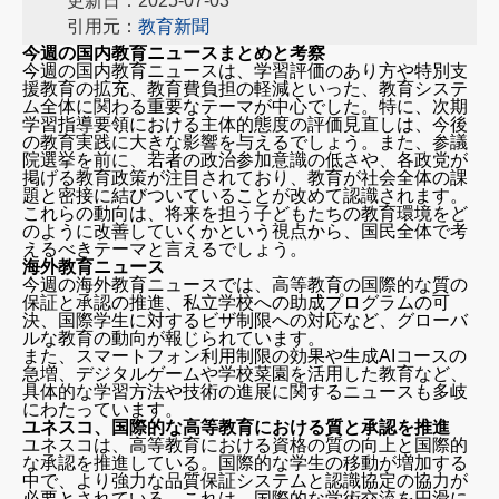
更新日：2025-07-03
引用元：
教育新聞
今週の国内教育ニュースまとめと考察
今週の国内教育ニュースは、学習評価のあり方や特別支
援教育の拡充、教育費負担の軽減といった、教育システ
ム全体に関わる重要なテーマが中心でした。特に、次期
学習指導要領における主体的態度の評価見直しは、今後
の教育実践に大きな影響を与えるでしょう。また、参議
院選挙を前に、若者の政治参加意識の低さや、各政党が
掲げる教育政策が注目されており、教育が社会全体の課
題と密接に結びついていることが改めて認識されます。
これらの動向は、将来を担う子どもたちの教育環境をど
のように改善していくかという視点から、国民全体で考
えるべきテーマと言えるでしょう。
海外教育ニュース
今週の海外教育ニュースでは、高等教育の国際的な質の
保証と承認の推進、私立学校への助成プログラムの可
決、国際学生に対するビザ制限への対応など、グローバ
ルな教育の動向が報じられています。
また、スマートフォン利用制限の効果や生成AIコースの
急増、デジタルゲームや学校菜園を活用した教育など、
具体的な学習方法や技術の進展に関するニュースも多岐
にわたっています。
ユネスコ、国際的な高等教育における質と承認を推進
ユネスコは、高等教育における資格の質の向上と国際的
な承認を推進している。国際的な学生の移動が増加する
中で、より強力な品質保証システムと認識協定の協力が
必要とされている。これは、国際的な学術交流を円滑に