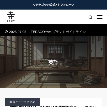
＼テラゴヤの公式Xをフォロー／
2025.07.04
テラゴヤ正式公開のお知らせ
2024.01.23
テラゴヤβ版公開のお知らせ
はじめての方へ
2025.07.08
運営支援「テラゴヤの売店」開店
2025.07.05
TERAGOYAのブランドガイドライン
教育ニュースまとめ
2025.07.04
テラゴヤ正式公開のお知らせ
ヨミモノ・特集
2024.01.23
テラゴヤβ版公開のお知らせ
2025.07.08
運営支援「テラゴヤの売店」開店
マナビ・学習攻略
2025.07.05
TERAGOYAのブランドガイドライン
英語
お役立ちリンク集
テラゴヤ週報
お知らせ
教育ニュースまとめ
知能工作研究所