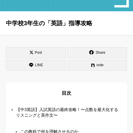
はじめての方へ
運営会社
中学校3年生の「英語」指導攻略
テラゴヤ週報
運営支援・ご協力
お問い合わせ
ご利用規約
Post
Share
LINE
note
目次
【中3英語】入試英語の最終攻略！〜点数を最大化する
リスニングと英作文〜
この教科で何を理解させるのか