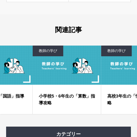
この教科で何を理解させるのか
指導の目標：高校入試突破と、その先を見据えたゴー
ル設定
具体的な指導法：アナログとデジタルの手立て
関連記事
アナログの手立て：基礎体力と表現力を鍛える
デジタルの手立て：AIと共に弱点を克服し、実践力
を高める
教師の学び
教師の学び
指導の要：アナログとデジタルの最適なバランス
学習成果を測る評価の視点
」指導
小学校5・6年生の「算数」指
高校3年生の「情報」
導攻略
略
カテゴリー