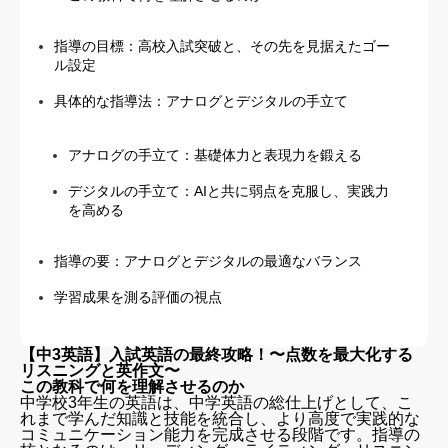
指導の目標：高校入試突破と、その先を見据えたゴー
ル設定
具体的な指導法：アナログとデジタルの手立て
アナログの手立て：基礎体力と表現力を鍛える
デジタルの手立て：AIと共に弱点を克服し、実践力
を高める
指導の要：アナログとデジタルの最適なバランス
学習成果を測る評価の視点
【中3英語】入試英語の最終攻略！〜点数を最大化する
リスニングと英作文〜
この教科で何を理解させるのか
中学校3年生の英語は、中学英語の総仕上げとして、こ
れまで学んだ知識と技能を統合し、より高度で実践的な
コミュニケーション能力を完成させる段階です。指導の