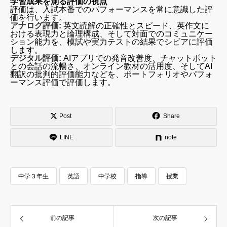
学習成果を測る評価の視点
評価は、入試本番でのパフォーマンスを常に意識した評
価を行います。
アナログ評価:
英文読解の正確性とスピード、英作文に
おける表現力と論理構成、そして対面でのコミュニケー
ション能力を、模試や実力テストの結果でシビアに評価
します。
デジタル評価:
AIアプリでの発音改善度、チャットボット
との会話の流暢さ、オンライン教材の活用度、そしてAI
翻訳の批判的評価能力などを、ポートフォリオやパフォ
ーマンス評価で評価します。
Post
Share
LINE
note
中学３年生
英語
中学校
指導
授業
【中3英語】入試英語の最終攻略！〜点数を最大化す
前の記事
次の記事
るリスニングと英作文〜