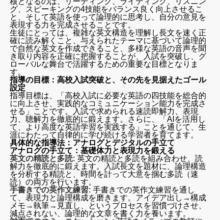
核となるのは、リーディング、ライティング、リスニン
グ、スピーキングの4技能をバランス良く向上させるこ
と、そして英語を使って論理的に思考し、自分の意見を
表現する力を完成させることです。
生徒にとっては、複雑な英文構造を理解し長文を速く正
確に読み解くこと、与えられたテーマに基づいて論理的
で自然な英文を作成できること、多様な英語の音声を聞
き取り内容を正確に把握することが、入試を突破し、グ
ローバルな舞台で活躍するための重要な目標となりま
す。
指導の目標：高校入試突破と、その先を見据えたゴール
設定
指導目標は、「高校入試に必要な英語の四技能を総合的
に向上させ、実践的なコミュニケーション能力を完成さ
せる」ことです。入試で求められる速読即解力、表現
力、聴解力を徹底的に鍛えます。さらに、「AIを活用し
て、より高度な英語学習を実践する」ことを通じて、生
涯にわたって自律的に学び続ける学習者を育てます。
具体的な指導法：アナログとデジタルの手立て
アナログの手立て：基礎体力と表現力を鍛える
英文の精読と多読:
英文の精読と多読を組み合わせ、読
解力を徹底的に鍛えます。入試長文を題材に、論理構造
を分析する精読と、時間を計って大意を掴む多読（速
読）の両方を行います。
手書きでの英作文練習:
手書きでの英作文練習を通し
て、表現力と論理構成を磨きます。アイデア出し→構成
メモ→執筆→見直し、というプロセスを習慣づけさせ、
減点されない、論理的な文章を書く力を養います。