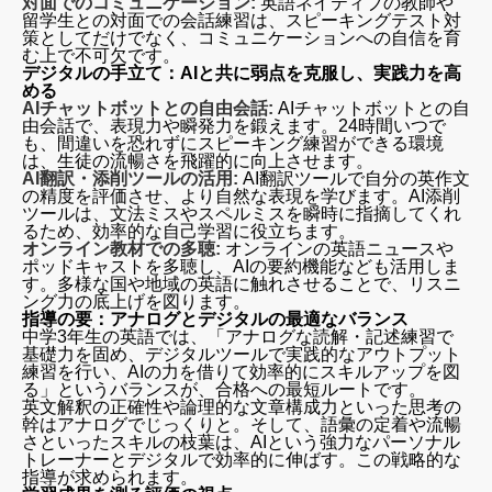
対面でのコミュニケーション:
英語ネイティブの教師や
留学生との対面での会話練習は、スピーキングテスト対
策としてだけでなく、コミュニケーションへの自信を育
む上で不可欠です。
デジタルの手立て：AIと共に弱点を克服し、実践力を高
める
AIチャットボットとの自由会話:
AIチャットボットとの自
由会話で、表現力や瞬発力を鍛えます。24時間いつで
も、間違いを恐れずにスピーキング練習ができる環境
は、生徒の流暢さを飛躍的に向上させます。
AI翻訳・添削ツールの活用:
AI翻訳ツールで自分の英作文
の精度を評価させ、より自然な表現を学びます。AI添削
ツールは、文法ミスやスペルミスを瞬時に指摘してくれ
るため、効率的な自己学習に役立ちます。
オンライン教材での多聴:
オンラインの英語ニュースや
ポッドキャストを多聴し、AIの要約機能なども活用しま
す。多様な国や地域の英語に触れさせることで、リスニ
ング力の底上げを図ります。
指導の要：アナログとデジタルの最適なバランス
中学3年生の英語では、「アナログな読解・記述練習で
基礎力を固め、デジタルツールで実践的なアウトプット
練習を行い、AIの力を借りて効率的にスキルアップを図
る」というバランスが、合格への最短ルートです。
英文解釈の正確性や論理的な文章構成力といった思考の
幹はアナログでじっくりと。そして、語彙の定着や流暢
さといったスキルの枝葉は、AIという強力なパーソナル
トレーナーとデジタルで効率的に伸ばす。この戦略的な
指導が求められます。