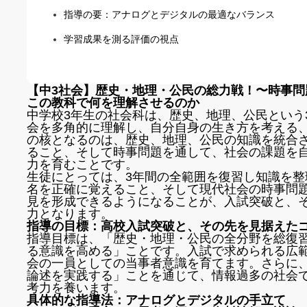
指導の要：アナログとデジタルの最適なバランス
学習成果を測る評価の視点
【中3社会】歴史・地理・公民の総力戦！〜時事問
この教科で何を理解させるのか
中学校3年生の社会科は、歴史、地理、公民という
会を多角的に理解し、自分自身の生き方を考える
の核となるのは、歴史、地理、公民の知識を統合
ること、そして時事問題を通して、社会の課題を
力を育むことです。
生徒にとっては、3年間の全範囲を復習し知識を
名を正確に覚えること、そして現代社会の時事問
見を形成できるようになることが、入試突破と、
力となります。
指導の目標：高校入試突破と、その先を見据えた
指導目標は、「歴史・地理・公民の全分野を総復
る意識を高める」ことです。入試で求められる広
会の一員としての当事者意識を育てます。さらに、
論述を実践する」ことを通じて、情報過多の社会
考力を養います。
具体的な指導法：アナログとデジタルの手立て