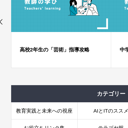
」指導攻略
中学校2年生の「美術」指導攻
カテゴリー
教育実践と未来への視座
AIとITのスス
お役立ちリンク集
テラゴヤ報