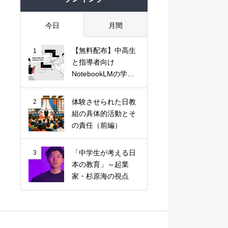
今日
月間
【無料配布】中高生
1
と指導者向け
NotebookLMの学習
活用ガイド
体験させられた日教
2
組の具体的活動とそ
の責任（前編）
「中学生が考える日
3
本の教育」～起業
家・杉原海の視点