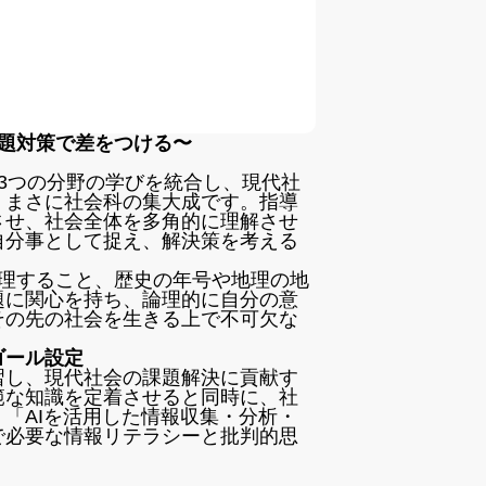
題対策で差をつける〜
3つの分野の学びを統合し、現代社
、まさに社会科の集大成です。指導
させ、社会全体を多角的に理解させ
自分事として捉え、解決策を考える
整理すること、歴史の年号や地理の地
題に関心を持ち、論理的に自分の意
その先の社会を生きる上で不可欠な
ゴール設定
習し、現代社会の課題解決に貢献す
範な知識を定着させると同時に、社
「AIを活用した情報収集・分析・
で必要な情報リテラシーと批判的思