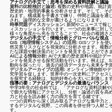
アナログの手立て：思考を深める資料読解と議論
資料の比較検討と論述:
複数の史料や地図、統計資
歴史的・地理的事象を分析させます。そして、そ
ねます。構成案を手書きで練り、仲間と議論を通
され、論理的な文章が書けるようになります。
時事問題ディスカッション:
新聞やニュースで報じ
ィスカッションを行います。一つの出来事に対し
様々な角度から光を当てることで、社会の複雑さ
デジタルの手立て：情報分析とグローバルな視点
GIS（地理情報システム）の活用:
GISソフトを
然災害リスクなどを視覚的に分析させます。複数
たな課題や解決策のヒントを発見することができ
AIによる情報分析:
AIで大量の歴史資料や統計デ
ンドを発見させる探究活動を行います。例えば、S
動向を探ったり、過去の経済データから未来を予
デジタルアーカイブの活用:
オンライン博物館やデ
究学習を促します。世界中の一次史料にアクセス
を探究する経験は、知的好奇心を大いに刺激しま
指導の要：アナログとデジタルの最適なバランス
中学3年生の社会科では、「アナログな資料読解
で膨大な情報にアクセスし、分析・論述の質を高
力と社会を読み解く力の両方を育てる鍵です。
一つの資料から深く読み取るアナログな集中力と、A
するデジタルな視野。この両者を併せ持つ人材こ
す。