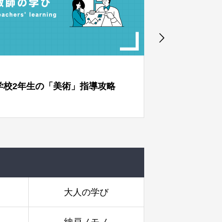
略
高校2年生の「保健体育」指導攻略
メ
大人の学び
納戸ノモノ