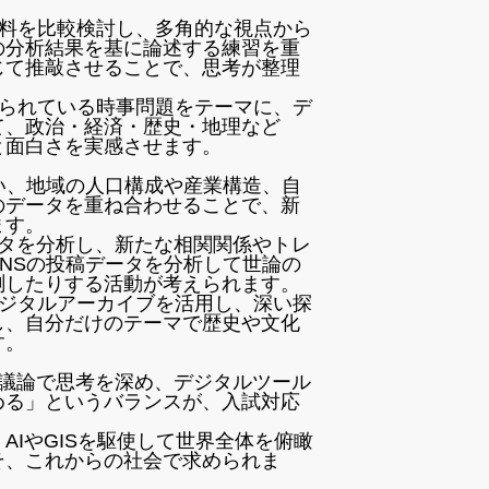
料を比較検討し、多角的な視点から
の分析結果を基に論述する練習を重
じて推敲させることで、思考が整理
られている時事問題をテーマに、デ
て、政治・経済・歴史・地理など
と面白さを実感させます。
使い、地域の人口構成や産業構造、自
のデータを重ね合わせることで、新
ます。
ータを分析し、新たな相関関係やトレ
NSの投稿データを分析して世論の
測したりする活動が考えられます。
ジタルアーカイブを活用し、深い探
し、自分だけのテーマで歴史や文化
す。
や議論で思考を深め、デジタルツール
める」というバランスが、入試対応
IやGISを駆使して世界全体を俯瞰
そ、これからの社会で求められま