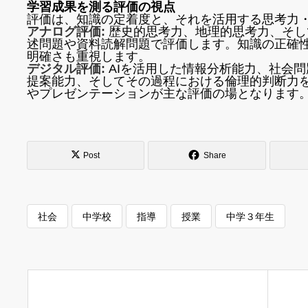
学習成果を測る評価の視点
評価は、知識の定着度と、それを活用する思考力
アナログ評価:
歴史的思考力、地理的思考力、そし
述問題や資料読解問題で評価します。知識の正確
明確さも重視します。
デジタル評価:
AIを活用した情報分析能力、社会
提案能力、そしてその過程における倫理的判断力
やプレゼンテーションが主な評価の場となります
Post
Share
社会
中学校
指導
授業
中学３年生