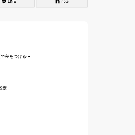
LINE
note
策で差をつける〜
設定