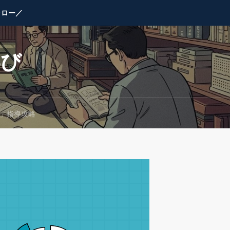
ォロー／
学び
会」指導攻略