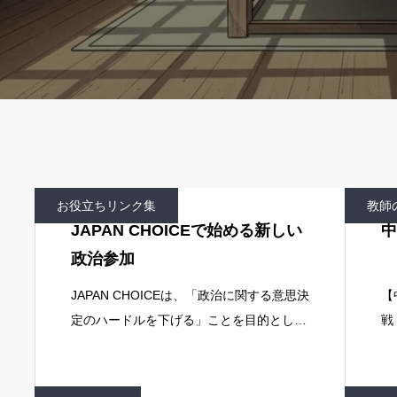
お役立ちリンク集
教師
JAPAN CHOICEで始める新しい
中
政治参加
JAPAN CHOICEは、「政治に関する意思決
【
定のハードルを下げる」ことを目的として
戦
作られたウェブサイトです。
科
会
野