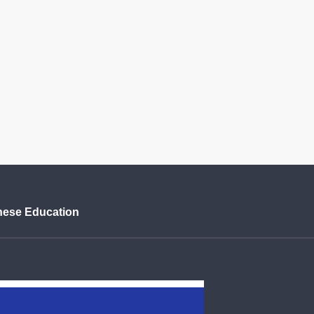
、
nese Education