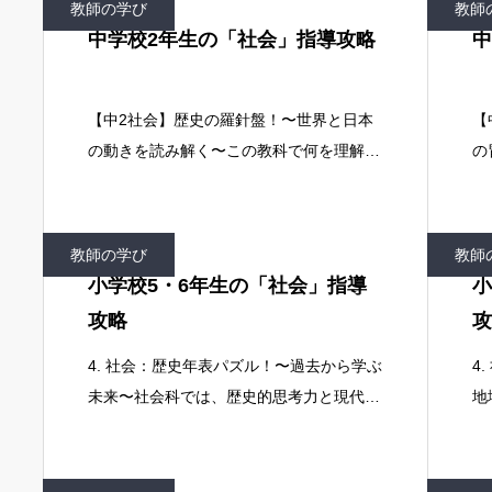
教師の学び
教師
中学校2年生の「社会」指導攻略
中
【中2社会】歴史の羅針盤！〜世界と日本
【
の動きを読み解く〜この教科で何を理解さ
の
せるのか中学校2年生の社会科は、1年生で
校
学んだ地理と歴史の基礎の上に、よりダイ
う
ナミックな時代の変化と、世界の
な
教師の学び
教師
始
小学校5・6年生の「社会」指導
小
攻略
攻
4. 社会：歴史年表パズル！〜過去から学ぶ
4
未来〜社会科では、歴史的思考力と現代社
地
会の理解を促すことが目標です。デジタル
地
情報を活用し、多角的な視点から社会を考
と
察することで、AI時代に必須となる情報分
情