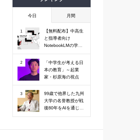
今日
月間
【無料配布】中高生
1
と指導者向け
NotebookLMの学習
活用ガイド
「中学生が考える日
2
本の教育」～起業
家・杉原海の視点
99歳で他界した九州
3
大学の名誉教授が戦
後80年をAIを通じて
語る