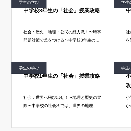
学生の学び
学生
で
中学校3年生の「社会」授業攻略
中
社会：歴史・地理・公民の総力戦！〜時事
社
問題対策で差をつける〜中学校3年生の社
を
会科では、日本史・世界史・地理・公民の
日
全範囲を総復習し、時事問題対策で差をつ
の
け、論述問題に対応できる力を完成させま
経
学生の学び
学生
す。
中学校1年生の「社会」授業攻略
小
攻
社会：世界へ飛び出せ！〜地理と歴史の冒
小
険〜中学校の社会科では、世界の地理、日
か
本史の古代〜中世、民主政治の基礎を学び
は
ます。単なる知識の暗記だけでなく、多角
に
的な視点から社会を分析する力が求められ
よ