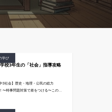
の学び
学校3年生の「社会」指導攻略
中3社会】歴史・地理・公民の総力
！〜時事問題対策で差をつける〜この教
で何を理解させるのか中学校3年生の社
科は、歴史、地理、公民という3つの分
の学びを統合し、現代社会を多角的に