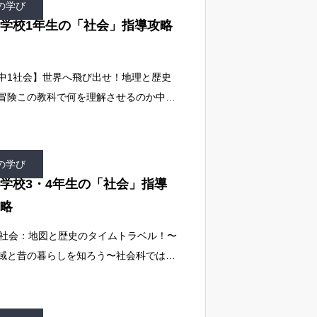
の学び
学校1年生の「社会」指導攻略
中1社会】世界へ飛び出せ！地理と歴史
冒険この教科で何を理解させるのか中学
1年生の社会科は、生徒たちが世界とい
広い舞台と、過去から現在へと続く壮大
時間の流れを初めて体系的に学ぶ冒険の
の学び
学校3・4年生の「社会」指導
略
. 社会：地図と歴史のタイムトラベル！〜
域と昔の暮らしを知ろう〜社会科では、
域社会への理解と歴史への興味を促すこ
が目標です。デジタル地図やオンライン
報を活用し、情報収集の基礎を学ぶこと