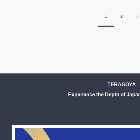
ます。
ら
1
2
TERAGOYA
Experience the Depth of Japa