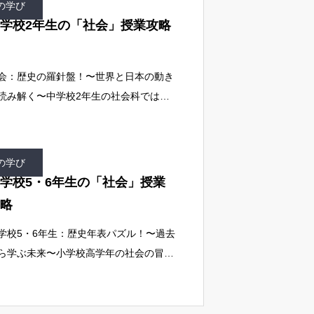
の学び
学校2年生の「社会」授業攻略
会：歴史の羅針盤！〜世界と日本の動き
読み解く〜中学校2年生の社会科では、
本史の近世〜近代、世界の諸地域、経済
仕組みを学び、歴史的・地理的思考力と
済の基礎を養います。生徒の攻略方法
の学び
学校5・6年生の「社会」授業
略
学校5・6年生：歴史年表パズル！〜過去
ら学ぶ未来〜小学校高学年の社会の冒険
、日本の歴史を深く掘り下げ、国際社会
も目を向ける、壮大なタイムトラベルだ
！ 歴史の年表というパズルを解きなが