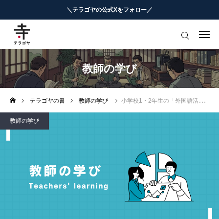
＼テラゴヤの公式Xをフォロー／
はじめての方へ
教育ニュースまとめ
教師の学び
ヨミモノ・特集
テラゴヤの書
教師の学び
小学校1・2年生の「外国語活動」指導攻略
マナビ・学習攻略
教師の学び
お役立ちリンク集
テラゴヤ週報
お知らせ
知能工作研究所