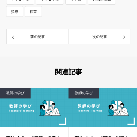
指導
授業
前の記事
次の記事
関連記事
教師の学び
教師の学び
8. 外国語活動（英語）：はじめての英語！〜言葉の扉
を開く魔法の鍵〜
教師視点：英語への興味と異文化理解の基礎
目標設定のポイント：
アナログとデジタルのバランスを意識した手立て：
評価の視点：コミュニケーション意欲、表現の習得
度、リスニングへの集中力、デジタル活用の積極性