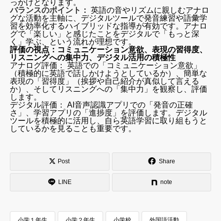
っかけとなります。
バランスのポイント：
英語の音やリズムに親しむアナロ
グな活動を主軸に、デジタルツールで発音練習や語彙学
習を効率化するハイブリッドな指導が有効です。アナロ
グで「楽しい」と感じたことをデジタルで「もっと深
く」学ぶ、という流れが理想です。
評価の視点：コミュニケーション意欲、表現の習得度、
リスニングへの集中力、デジタル活用の積極性
アナログ評価： 英語での「コミュニケーション意欲」
（積極的に英語で話しかけようとしているか）、簡単な
表現の「習得度」（挨拶や自己紹介が真似して言える
か）、そしてリスニングへの「集中力」を観察し、評価
します。
デジタル評価： AI音声認識アプリでの「発音の正確
さ」、学習アプリの「進捗度」を評価します。デジタル
ツールを積極的に活用し、自ら英語学習に取り組もうと
しているかを見ることも重要です。
Post
Share
LINE
note
小学１年生
小学２年生
小学校
外国語活動