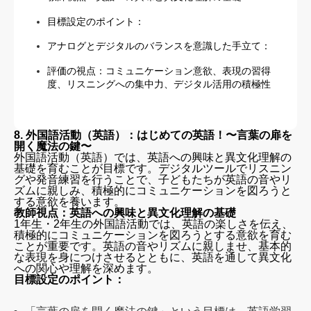
目標設定のポイント：
アナログとデジタルのバランスを意識した手立て：
評価の視点：コミュニケーション意欲、表現の習得
度、リスニングへの集中力、デジタル活用の積極性
8. 外国語活動（英語）：はじめての英語！〜言葉の扉を
開く魔法の鍵〜
外国語活動（英語）では、英語への興味と異文化理解の
基礎を育むことが目標です。デジタルツールでリスニン
グや発音練習を行うことで、子どもたちが英語の音やリ
ズムに親しみ、積極的にコミュニケーションを図ろうと
する意欲を養います。
教師視点：英語への興味と異文化理解の基礎
1年生・2年生の外国語活動では、英語の楽しさを伝え、
積極的にコミュニケーションを図ろうとする意欲を育む
ことが重要です。英語の音やリズムに親しませ、基本的
な表現を身につけさせるとともに、英語を通して異文化
への関心や理解を深めます。
目標設定のポイント：