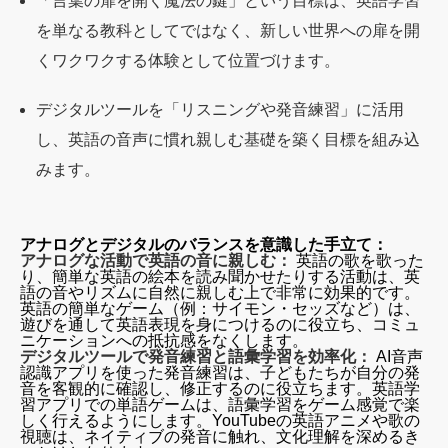
「言葉の扉を開く魔法の鍵」という目標は、英語学習
を単なる教科としてではなく、新しい世界への扉を開
くワクワクする体験として位置づけます。
デジタルツールを「リスニングや発音練習」に活用
し、英語の音声に慣れ親しむ基礎を築く目標を組み込
みます。
アナログとデジタルのバランスを意識した手立て：
アナログな活動で英語の音に親しむ：
英語の歌を歌った
り、簡単な英語の絵本を読み聞かせたりする活動は、英
語の音やリズムに自然に親しむ上で非常に効果的です。
英語の簡単なゲーム（例：サイモン・セッズなど）は、
遊びを通して英語表現を身につけるのに役立ち、コミュ
ニケーションへの抵抗感をなくします。
デジタルツールで発音練習と語彙学習を効率化：
AI音声
認識アプリを使った発音練習は、子どもたちが自分の発
音を客観的に確認し、修正するのに役立ちます。英語学
習アプリでの単語ゲームは、語彙学習をゲーム感覚で楽
しく行えるようにします。YouTubeの英語アニメや歌の
視聴は、ネイティブの発音に触れ、文化理解を深めるき