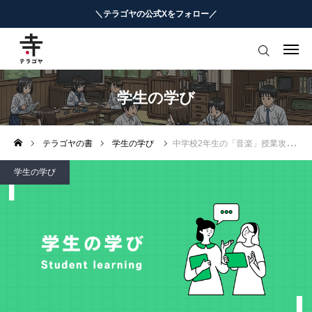
＼テラゴヤの公式Xをフォロー／
はじめての方へ
教育ニュースまとめ
学生の学び
ヨミモノ・特集
テラゴヤの書
学生の学び
中学校2年生の「音楽」授業攻略
マナビ・学習攻略
学生の学び
お役立ちリンク集
テラゴヤ週報
お知らせ
知能工作研究所