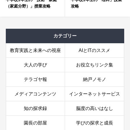
（家庭分野）」授業攻略
攻略
音楽：響け！創造のハーモニー〜音楽を創り、聴き、
カテゴリー
表現する〜
生徒の攻略方法
教育実践と未来への視座
AIとITのススメ
追加攻略ヒント
大人の学び
お役立ちリンク集
テラゴヤ報
納戸ノモノ
メディアコンテンツ
インターネットサービス
知の探求録
脳度の高いはなし
園長の部屋
学びの探求と成長