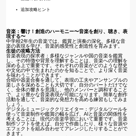
追加攻略ヒント
音楽：響け！創造のハーモニー〜音楽を創り、聴き、表
現する〜
中学校2年生の音楽では、鑑賞と演奏の深化、多様な音
楽の表現を学び、音楽的感受性と創造性を育みます。
生徒の攻略方法
音楽表現の探求者：多様なジャンルや国の音楽を鑑賞
し、その特徴や背景を理解することは、音楽への理解を
深める上で重要です。それぞれの音楽がどのような歴史
や文化の中で生まれたのかを知ることで、より深く音楽
を味わうことができます。
合唱や器楽合奏を通して、表現の工夫やアンサンブルの
楽しさを深めることも大切です。自分のパートだけでな
く、全体の響きを意識し、他のメンバーと調和すること
で、より豊かな音楽表現が可能になります。簡単な創作
活動を通して、音楽的な発想力を高める練習もしてみま
しょう。
デジタルミュージッククリエイター：デジタルツールを
使って音楽制作や鑑賞の幅を広げ、AIと音楽の関係性を
考えることは、現代の音楽学習において重要です。音楽
制作ソフトを使えば、自分で作曲したり、様々な音源や
エフェクトを組み合わせてアレンジしたりすることがで
きます。