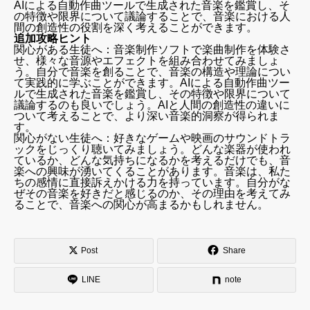
AIによる自動作曲ツールで生成された音楽を鑑賞し、そ
の特徴や限界について議論することで、音楽における人
間の創造性の役割を深く考えることができます。
追加攻略ヒント
関心がある生徒へ：音楽制作ソフトで楽曲制作を体験さ
せ、様々な音源やエフェクトを組み合わせてみましょ
う。自分で音楽を創ることで、音楽の構造や理論につい
て実践的に学ぶことができます。AIによる自動作曲ツー
ルで生成された音楽を鑑賞し、その特徴や限界について
議論するのも良いでしょう。AIと人間の創造性の違いに
ついて考えることで、より深い音楽的洞察が得られま
す。
関心がない生徒へ：好きなゲームや映画のサウンドトラ
ックをじっくり聴いてみましょう。どんな楽器が使われ
ているか、どんな気持ちになるかを考えるだけでも、音
楽への興味が湧いてくることがあります。音楽は、私た
ちの感情に直接訴えかける力を持っています。自分がな
ぜその音楽を好きだと感じるのか、その理由を考えてみ
ることで、音楽への関心が高まるかもしれません。
Post
Share
LINE
note