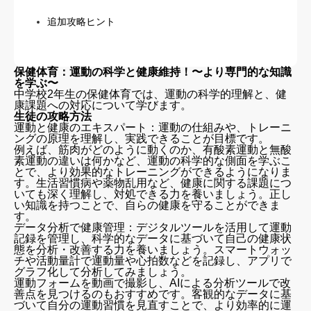
追加攻略ヒント
保健体育：運動の科学と健康維持！〜より専門的な知識
を学ぶ〜
中学校2年生の保健体育では、運動の科学的理解と、健
康課題への対応について学びます。
生徒の攻略方法
運動と健康のエキスパート：運動の仕組みや、トレーニ
ングの原理を理解し、実践できることが目標です。
例えば、筋肉がどのように動くのか、有酸素運動と無酸
素運動の違いは何かなど、運動の科学的な側面を学ぶこ
とで、より効果的なトレーニングができるようになりま
す。生活習慣病や薬物乱用など、健康に関する課題につ
いても深く理解し、対処できる力を養いましょう。正し
い知識を持つことで、自らの健康を守ることができま
す。
データ分析で健康管理：デジタルツールを活用して運動
記録を管理し、科学的なデータに基づいて自己の健康状
態を分析・改善する力を養いましょう。スマートウォッ
チや活動量計で運動量や心拍数などを記録し、アプリで
グラフ化して分析してみましょう。
運動フォームを動画で撮影し、AIによる分析ツールで改
善点を見つけるのもおすすめです。客観的なデータに基
づいて自分の運動習慣を見直すことで、より効率的に運