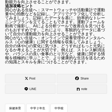
動能力を向上させることができます。
追加攻略ヒント
関心がある生徒へ：スマートウォッチや活動量計で運動
量や心拍数などを記録し、アプリでグラフ化して分析し
てみましょう。記録したデータを基に、効率的なトレー
ニングプランを立てることもできます。運動フォームを
動画で撮影し、AIによる分析ツールで改善点を見つける
のもおすすめです。これにより、客観的なデータに基づ
いて自分の運動能力を向上させることができます。
関心がない生徒へ：オンラインで栄養管理やメンタルヘ
ルス（心の健康）に関する情報を収集してみましょう。
自分の体や心の変化に気づき、どうすればもっと元気に
なるか考えることが大切です。例えば、ストレス解消法
や、バランスの良い食事のとり方など、健康に関する情
報を積極的に学ぶことで、より健康的な生活を送るため
の知識とスキルを身につけることができます。
Post
Share
LINE
note
保健体育
中学２年生
中学校