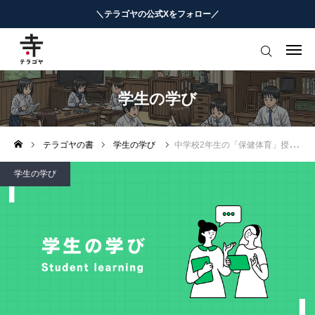
＼テラゴヤの公式Xをフォロー／
はじめての方へ
教育ニュースまとめ
学生の学び
ヨミモノ・特集
テラゴヤの書
学生の学び
中学校2年生の「保健体育」授業攻略
マナビ・学習攻略
学生の学び
お役立ちリンク集
テラゴヤ週報
お知らせ
知能工作研究所