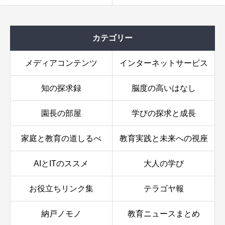
カテゴリー
保健体育：運動の科学と健康維持！〜より専門的な知
識を学ぶ〜
メディアコンテンツ
インターネットサービス
生徒の攻略方法
追加攻略ヒント
知の探求録
脳度の高いはなし
園長の部屋
学びの探求と成長
家庭と教育の道しるべ
教育実践と未来への視座
AIとITのススメ
大人の学び
お役立ちリンク集
テラゴヤ報
納戸ノモノ
教育ニュースまとめ