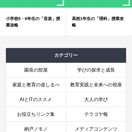
小学校5・6年生の「音楽」授
高校1年生の「理科」授業攻
業攻略
略
音楽：音楽史と文化の探求！〜芸術としての音楽を味
わう〜
カテゴリー
生徒の攻略方法
追加攻略ヒント
園長の部屋
学びの探求と成長
家庭と教育の道しるべ
教育実践と未来への視座
AIとITのススメ
大人の学び
お役立ちリンク集
テラゴヤ報
納戸ノモノ
メディアコンテンツ