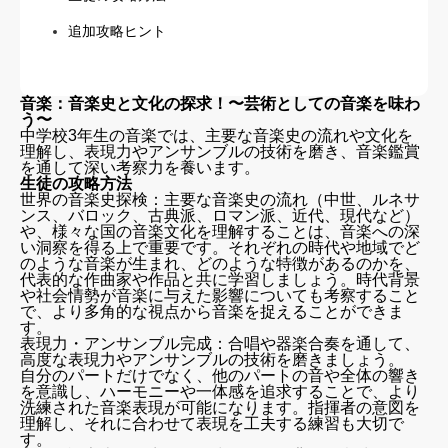
追加攻略ヒント
音楽：音楽史と文化の探求！〜芸術としての音楽を味わ
う〜
中学校3年生の音楽では、主要な音楽史の流れや文化を
理解し、表現力やアンサンブルの技術を磨き、音楽鑑賞
を通して深い考察力を養います。
生徒の攻略方法
世界の音楽史探検：主要な音楽史の流れ（中世、ルネサ
ンス、バロック、古典派、ロマン派、近代、現代など）
や、様々な国の音楽文化を理解することは、音楽への深
い洞察を得る上で重要です。それぞれの時代や地域でど
のような音楽が生まれ、どのような特徴があるのかを、
代表的な作曲家や作品と共に学習しましょう。時代背景
や社会情勢が音楽に与えた影響についても考察すること
で、より多角的な視点から音楽を捉えることができま
す。
表現力・アンサンブル完成：合唱や器楽合奏を通して、
高度な表現力やアンサンブルの技術を磨きましょう。
自分のパートだけでなく、他のパートの音や全体の響き
を意識し、ハーモニーや一体感を追求することで、より
洗練された音楽表現が可能になります。指揮者の意図を
理解し、それに合わせて表現を工夫する練習も大切で
す。