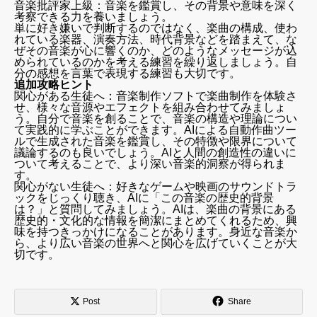
音楽批評家上級：音楽を鑑賞し、その背景や意味を深く
考察できる力を養いましょう。
単に好き嫌いで判断するのではなく、楽曲の構成、使わ
れている楽器、演奏方法、時代背景などを踏まえて、な
ぜその音楽が心に響くのか、どのようなメッセージが込
められているのかを考える練習を繰り返しましょう。自
分の感想を言葉で表現する練習も大切です。
追加攻略ヒント
関心がある生徒へ：音楽制作ソフトで楽曲制作を体験さ
せ、様々な音源やエフェクトを組み合わせてみましょ
う。自分で音楽を創ることで、音楽の構造や理論につい
て実践的に学ぶことができます。AIによる自動作曲ツー
ルで生成された音楽を鑑賞し、その特徴や限界について
議論するのも良いでしょう。AIと人間の創造性の違いに
ついて考えることで、より深い音楽的洞察が得られま
す。
関心がない生徒へ：好きなゲームや映画のサウンドトラ
ックをじっくり聴き、AIに「この音楽の歴史的背景
は？」と質問してみましょう。AIは、楽曲の背景にある
歴史的・文化的な情報を簡潔にまとめてくれるため、興
味を持つきっかけになることがあります。身近な音楽か
ら、より広い音楽の世界へと関心を広げていくことが大
切です。
Post
Share