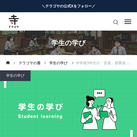
＼テラゴヤの公式Xをフォロー／
はじめての方へ
教育ニュースまとめ
学生の学び
ヨミモノ・特集
テラゴヤの書
学生の学び
中学校3年生の「音楽」授業攻略
マナビ・学習攻略
学生の学び
お役立ちリンク集
テラゴヤ週報
お知らせ
知能工作研究所