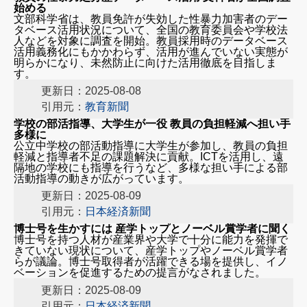
始める
文部科学省は、教員免許が失効した性暴力加害者のデー
タベース活用状況について、全国の教育委員会や学校法
人などを対象に調査を開始。教員採用時のデータベース
活用義務化にもかかわらず、活用が進んでいない実態が
明らかになり、未然防止に向けた活用徹底を目指しま
す。
更新日：2025-08-08
引用元：
教育新聞
学校の部活指導、大学生が一役 教員の負担軽減へ担い手
多様に
公立中学校の部活動指導に大学生が参加し、教員の負担
軽減と指導者不足の課題解決に貢献。ICTを活用し、遠
隔地の学校にも指導を行うなど、多様な担い手による部
活動指導の動きが広がっています。
更新日：2025-08-09
引用元：
日本経済新聞
博士号を生かすには 産学トップとノーベル賞学者に聞く
博士号を持つ人材が産業界や大学で十分に能力を発揮で
きていない現状について、産学トップやノーベル賞学者
らが議論。博士号取得者が活躍できる場を提供し、イノ
ベーションを促進するための提言がなされました。
更新日：2025-08-09
引用元：
日本経済新聞