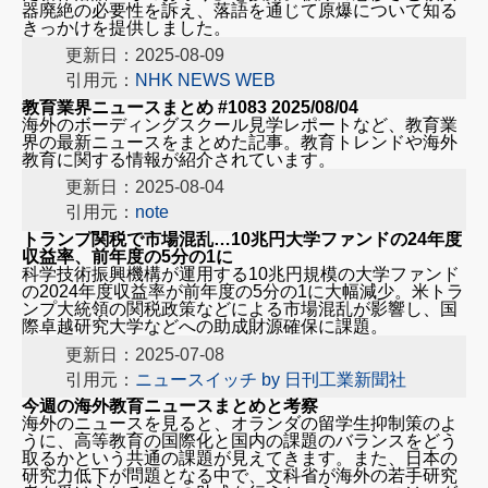
器廃絶の必要性を訴え、落語を通じて原爆について知る
きっかけを提供しました。
更新日：2025-08-09
引用元：
NHK NEWS WEB
教育業界ニュースまとめ #1083 2025/08/04
海外のボーディングスクール見学レポートなど、教育業
界の最新ニュースをまとめた記事。教育トレンドや海外
教育に関する情報が紹介されています。
更新日：2025-08-04
引用元：
note
国内教育ニュース
トランプ関税で市場混乱…10兆円大学ファンドの24年度
収益率、前年度の5分の1に
科学技術振興機構が運用する10兆円規模の大学ファンド
「主体性を奪う教育やめよう」 工藤勇一氏、生井秀
の2024年度収益率が前年度の5分の1に大幅減少。米トラ
一校長が教員研修
ンプ大統領の関税政策などによる市場混乱が影響し、国
教員の性暴力処分歴データベース活用 文科省が全国
際卓越研究大学などへの助成財源確保に課題。
調査始める
更新日：2025-07-08
学校の部活指導、大学生が一役 教員の負担軽減へ担
引用元：
ニュースイッチ by 日刊工業新聞社
い手多様に
博士号を生かすには 産学トップとノーベル賞学者に
今週の海外教育ニュースまとめと考察
海外のニュースを見ると、オランダの留学生抑制策のよ
聞く
うに、高等教育の国際化と国内の課題のバランスをどう
自然科学分野 引用回数の多い論文 日本は13位で過
取るかという共通の課題が見えてきます。また、日本の
去最低続く
研究力低下が問題となる中で、文科省が海外の若手研究
海外教育ニュース