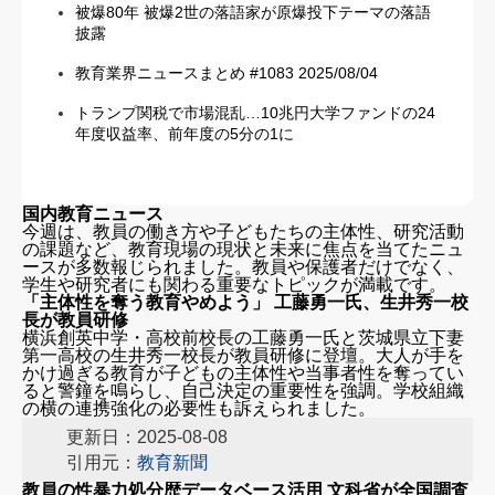
被爆80年 被爆2世の落語家が原爆投下テーマの落語
披露
教育業界ニュースまとめ #1083 2025/08/04
トランプ関税で市場混乱…10兆円大学ファンドの24
年度収益率、前年度の5分の1に
国内教育ニュース
今週は、教員の働き方や子どもたちの主体性、研究活動
の課題など、教育現場の現状と未来に焦点を当てたニュ
ースが多数報じられました。教員や保護者だけでなく、
学生や研究者にも関わる重要なトピックが満載です。
「主体性を奪う教育やめよう」 工藤勇一氏、生井秀一校
長が教員研修
横浜創英中学・高校前校長の工藤勇一氏と茨城県立下妻
第一高校の生井秀一校長が教員研修に登壇。大人が手を
かけ過ぎる教育が子どもの主体性や当事者性を奪ってい
ると警鐘を鳴らし、自己決定の重要性を強調。学校組織
の横の連携強化の必要性も訴えられました。
更新日：2025-08-08
引用元：
教育新聞
教員の性暴力処分歴データベース活用 文科省が全国調査