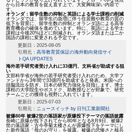
から日本の教育を捉え直す上で、大変興味深い内容で
す。
オランダ：留学生数の抑制と英語による学士課程の削減
オランダでは、留学生の急増に伴う住居難や教育の質の
低下を背景に、留学生数の抑制とオランダ語による高等
教育機会の確保を進めています。特に、英語による学士
課程は今後20%ほどに削減され、オランダ語または二か
国語の課程に変更される予定です。
更新日：2025-08-05
引用元：
高等教育質保証の海外動向発信サイ
トQA UPDATES
海外若手研究者受け入れに33億円、文科省が助成する狙
い
文部科学省が海外の若手研究者受け入れのため、大学フ
ァンドから3年間で33億円を助成すると発表。米国への
頭脳流出を防ぎ、日本の研究力強化を目指します。博士
課程の大学院生やポスドク、助教授などが対象で、研究
チームごとの獲得も視野に入れています。
更新日：2025-07-03
引用元：
ニュースイッチ by 日刊工業新聞社
被爆80年 被爆2世の落語家が原爆投下テーマの落語披露
長崎に原爆が投下されてから80年となる8月9日、被爆2
世の落語家・古今亭菊太楼さんが原爆投下をテーマにし
た新作落語「母のお守り」を披露。被爆の悲惨さと核兵