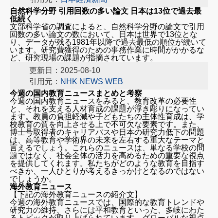
自然科学分野 引用回数の多い論文 日本は13位で過去最
低続く
文部科学省の調査によると、自然科学分野の論文で引用
回数の多い論文の数において、日本は世界で13位とな
り、データが残る1981年以降で過去最低の順位が続いて
います。研究費獲得のための事務作業に時間がかかるな
ど、研究現場の課題が指摘されています。
更新日：2025-08-10
引用元：
NHK NEWS WEB
今週の国内教育ニュースまとめと考察
今週の国内教育ニュースをみると、教育改革の必要性
と、それを支える人材育成の課題が浮き彫りになってい
ます。教員の負担軽減や子どもたちの主体性育成は、学
校教育の質を向上させる上で不可欠な要素です。また、
博士号取得者のキャリアパスや日本の研究力低下の問題
は、高等教育や学術界の未来を左右する重大なテーマと
言えるでしょう。これらのニュースは、単なる学校の問
題ではなく、社会全体の活力を高めるための重要な視点
を提供してくれます。私たちがどのような教育を目指す
べきか、一人ひとりが考えるきっかけとなるのではない
でしょうか。
海外教育ニュース
【下記の海外教育ニュースの紹介文】
今週の海外教育ニュースでは、国際的な教育トレンドや
研究力の維持、さらには平和教育といった、多岐にわた
るトピックが取り上げられています。グローバルな視点