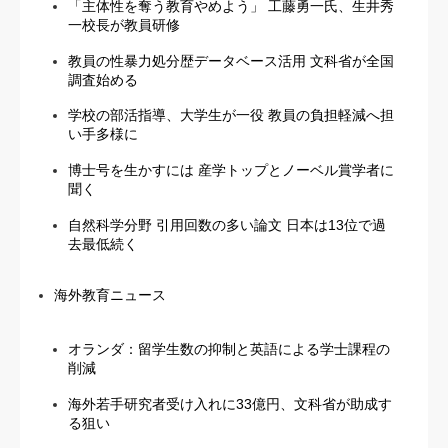
「主体性を奪う教育やめよう」 工藤勇一氏、生井秀
一校長が教員研修
教員の性暴力処分歴データベース活用 文科省が全国
調査始める
学校の部活指導、大学生が一役 教員の負担軽減へ担
い手多様に
博士号を生かすには 産学トップとノーベル賞学者に
聞く
自然科学分野 引用回数の多い論文 日本は13位で過
去最低続く
海外教育ニュース
オランダ：留学生数の抑制と英語による学士課程の
削減
海外若手研究者受け入れに33億円、文科省が助成す
る狙い