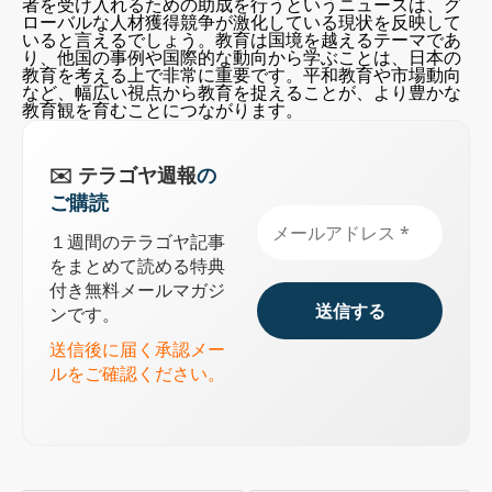
者を受け入れるための助成を行うというニュースは、グ
ローバルな人材獲得競争が激化している現状を反映して
いると言えるでしょう。教育は国境を越えるテーマであ
オランダ：留学生数の抑制と英語による学士課程の
り、他国の事例や国際的な動向から学ぶことは、日本の
削減
教育を考える上で非常に重要です。平和教育や市場動向
海外若手研究者受け入れに33億円、文科省が助成す
など、幅広い視点から教育を捉えることが、より豊かな
る狙い
教育観を育むことにつながります。
被爆80年 被爆2世の落語家が原爆投下テーマの落語
披露
教育業界ニュースまとめ #1083 2025/08/04
✉️ テラゴヤ週報
の
トランプ関税で市場混乱…10兆円大学ファンドの24
ご購読
年度収益率、前年度の5分の1に
１週間のテラゴヤ記事
をまとめて読める特典
付き無料メールマガジ
ンです。
送信後に届く承認メー
ルをご確認ください。