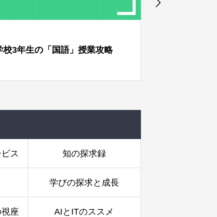
語」授業攻略
高校1年生の「国語」授業攻略
ービス
知の探求録
学びの探求と成長
の視座
AIとITのススメ