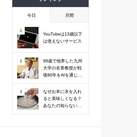
今日
月間
1
YouTubeは13歳以下
は使えないサービス
99歳で他界した九州
2
大学の名誉教授が戦
後80年をAIを通じて
語る
なぜお米に氷を入れ
3
ると美味しくなる？
あなたの知らない
「キッチン科学」の
法則