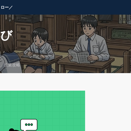
ォロー／
学び
学」授業攻略