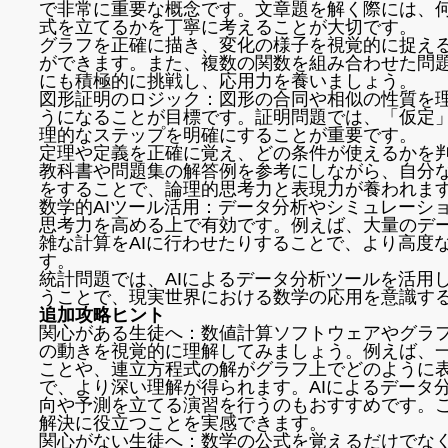
で非常に重要な概念です。文章題を解く際には、
式を立てるかを丁寧に考えることが大切です。
グラフを正確に描き、変化の様子を視覚的に捉え
ができます。また、複数の関数を組み合わせた問
にも積極的に挑戦し、応用力を養いましょう。
図形証明のロジック：図形の合同や相似の性質を
うになることが目標です。証明問題では、「仮定
理的なステップを明確にすることが重要です。
定理や定義を正確に覚え、どの条件が使えるかを
教科書や問題集の解答例を参考にしながら、自分
をすることで、論理的思考力と表現力が養われま
数学的AIツール活用：データ分析やシミュレーシ
思考力を高める上で有効です。例えば、大量のデ
雑な計算をAIに行わせたりすることで、より高度
す。
統計問題では、AIによるデータ分析ツールを活用
うことで、現実世界における数学の応用を意識す
追加攻略ヒント
関心がある生徒へ：数値計算ソフトウェアやグラ
の動きを視覚的に理解してみましょう。例えば、
ことや、連立方程式の解がグラフ上でどのように
で、より深い理解が得られます。AIによるデータ
向や予測を立てる演習を行うのもおすすめです。
解決に役立つことを実感できます。
関心がない生徒へ：数学の公式を覚えるだけでな