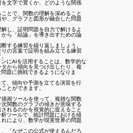
何を文字で置くか、どのような関係
ることで、関数の理解を深めること
題や、グラフと図形が融合した問題
理解し、証明問題を自力で解けるよ
」から「結論」を導き出すための論
判断する練習を繰り返しましょう。
なりの言葉で証明を組み立てる練習
す。
ョンにAIを活用することは、数学的な
ータから傾向を見つけ出したり、複
な問題に挑戦できるようになりま
して、傾向や予測を立てる演習を行
ることができます。
フ描画ツールを使って、複雑な関数
一次関数のグラフの傾きが意味する
表されるのかを視覚的に捉えること
分析ツールで、統計問題における傾
これにより、数学が現実世界の問題
く、「なぜこの公式が使えるんだろ