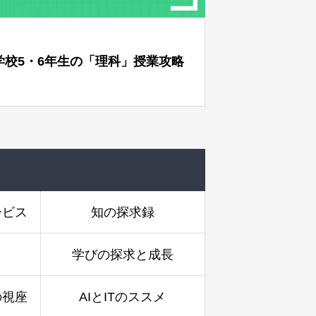
中学校1年生の「技術・家庭（家庭
高校
分野）」授業攻略
ービス
知の探求録
学びの探求と成長
の視座
AIとITのススメ