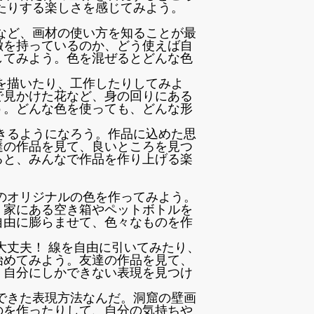
たりする楽しさを感じてみよう。
など、画材の使い方を知ることが最
徴を持っているのか、どう使えば自
してみよう。色を混ぜるとどんな色
を描いたり、工作したりしてみよ
で見かけた花など、身の回りにある
う。どんな色を使っても、どんな形
きるようになろう。作品に込めた思
達の作品を見て、良いところを見つ
ると、みんなで作品を作り上げる楽
のオリジナルの色を作ってみよう。
。家にある空き箱やペットボトルを
自由に膨らませて、色々なものを作
大丈夫！ 線を自由に引いてみたり、
始めてみよう。友達の作品を見て、
。自分にしかできない表現を見つけ
できた表現方法なんだ。洞窟の壁画
のを作ったりして、自分の気持ちや