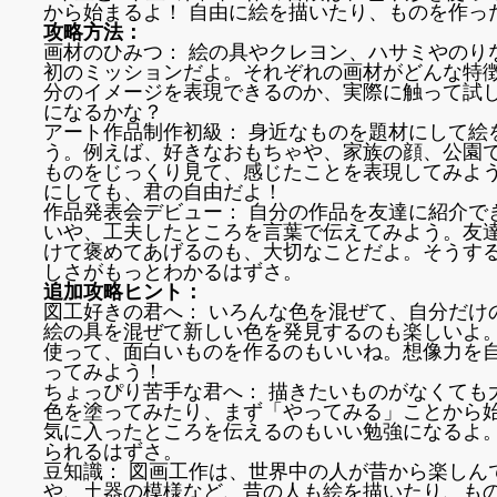
から始まるよ！ 自由に絵を描いたり、ものを作っ
攻略方法：
画材のひみつ： 絵の具やクレヨン、ハサミやのり
初のミッションだよ。それぞれの画材がどんな特
分のイメージを表現できるのか、実際に触って試
になるかな？
アート作品制作初級： 身近なものを題材にして絵
う。例えば、好きなおもちゃや、家族の顔、公園
ものをじっくり見て、感じたことを表現してみよ
にしても、君の自由だよ！
作品発表会デビュー： 自分の作品を友達に紹介で
いや、工夫したところを言葉で伝えてみよう。友
けて褒めてあげるのも、大切なことだよ。そうす
しさがもっとわかるはずさ。
追加攻略ヒント：
図工好きの君へ： いろんな色を混ぜて、自分だけ
絵の具を混ぜて新しい色を発見するのも楽しいよ
使って、面白いものを作るのもいいね。想像力を
ってみよう！
ちょっぴり苦手な君へ： 描きたいものがなくても
色を塗ってみたり、まず「やってみる」ことから
気に入ったところを伝えるのもいい勉強になるよ
られるはずさ。
豆知識： 図画工作は、世界中の人が昔から楽しん
や、土器の模様など、昔の人も絵を描いたり、も