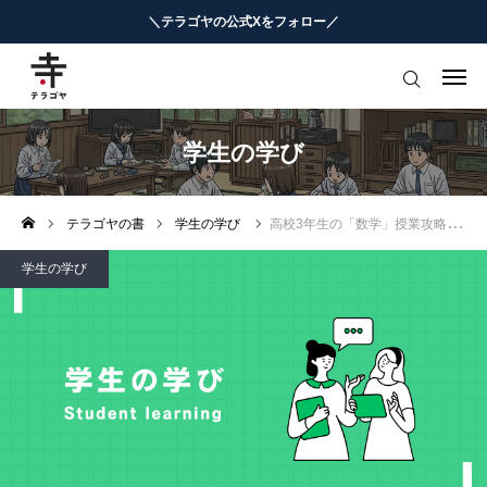
＼テラゴヤの公式Xをフォロー／
はじめての方へ
教育ニュースまとめ
学生の学び
ヨミモノ・特集
テラゴヤの書
学生の学び
高校3年生の「数学」授業攻略
マナビ・学習攻略
学生の学び
お役立ちリンク集
テラゴヤ週報
お知らせ
知能工作研究所