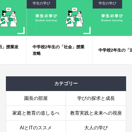
学生の学び
学生の学び
生徒の攻略方法
追加攻略ヒント
業攻
中学校2年生の「社会」授業
中学校2年生の「道徳」
攻略
カテゴリー
園長の部屋
学びの探求と成長
家庭と教育の道しるべ
教育実践と未来への視座
AIとITのススメ
大人の学び