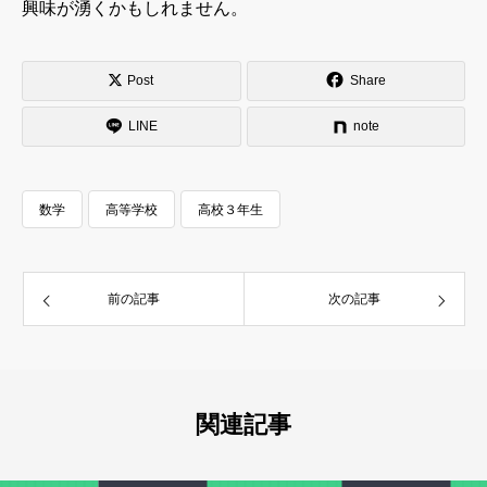
興味が湧くかもしれません。
Post
Share
LINE
note
数学
高等学校
高校３年生
前の記事
次の記事
関連記事
2. 数学（数学II・数学B・数学Cの応用、数学III）：入
試直前！『得点源』を最大化する戦略