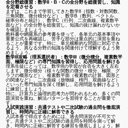
全分野総復習：数学II・B・Cの全分野を総復習し、知識
を定着させる
まずは、これまで学習してきた数学II（指数・対数関数、
三角関数、微分積分など）、数学B（数列、ベクトル、
確率分布と統計）、数学C（行列、二次曲線、複素数平
面など）の全分野を総復習し、知識の抜け漏れがないか
を確認しましょう。
教科書や網羅系の参考書を使って、各単元の基本事項や
重要公式を再確認し、苦手な部分は重点的に演習を重ね
ることが重要です。特に、単元横断的な問題に対応でき
るよう、異なる分野の知識を関連付けて理解するよう努
めましょう。
数学III攻略（理系選択者）：数学III（微分積分、複素数平
面、極限など）の専門知識を習得し、応用問題を解ける
理系生徒にとっては、数学IIIの学習が合否を大きく左右
します。微分積分（様々な関数の微分・積分、極限、グ
ラフの概形など）、複素数平面（複素数の計算、図形と
の関連など）、二次曲線（放物線、楕円、双曲線など）
といった専門知識を深く理解し、応用問題を解けるよう
に練習しましょう。
特に、計算力と論理的思考力が問われるため、多くの問
題演習を重ね、解法パターンを習得することが重要で
す。
入試実践演習：共通テストや二次試験の過去問を徹底演
習し、時間内に正確に解答できる
入試本番で得点するためには、過去問演習が不可欠で
す。共通テストや二次試験の過去問を時間を測って解
き、時間内に正確に解答する練習を徹底しましょう。解