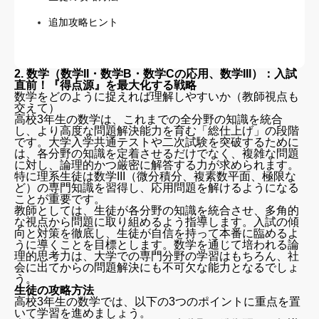
追加攻略ヒント
2. 数学（数学II・数学B・数学Cの応用、数学III）：入試
直前！『得点源』を最大化する戦略
数学をどのように捉えれば理解しやすいか（教師視点も
交えて）
高校3年生の数学は、これまでの全分野の知識を統合
し、より高度な問題解決能力を育む「総仕上げ」の段階
です。大学入学共通テストや二次試験を突破するために
は、各分野の知識を定着させるだけでなく、複雑な問題
に対し、論理的かつ厳密に解答する力が求められます。
特に理系生徒は数学III（微分積分、複素数平面、極限な
ど）の専門知識を習得し、応用問題を解けるようになる
ことが重要です。
教師としては、生徒が各分野の知識を統合させ、多角的
な視点から問題に取り組めるよう指導します。入試の傾
向と対策を徹底し、生徒が自信を持って本番に臨めるよ
うに導くことを目標とします。数学を通じて培われる論
理的思考力は、大学での専門分野の学習はもちろん、社
会に出てからの問題解決にも不可欠な能力となるでしょ
う。
生徒の攻略方法
高校3年生の数学では、以下の3つのポイントに重点を置
いて学習を進めましょう。