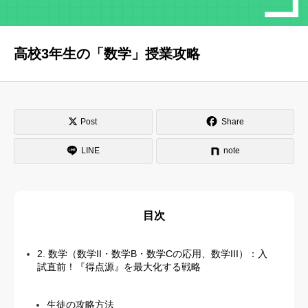
はじめての方へ
運営会社
高校3年生の「数学」授業攻略
テラゴヤ週報
運営支援・ご協力
お問い合わせ
ご利用規約
Post
Share
LINE
note
目次
2. 数学（数学II・数学B・数学Cの応用、数学III）：入
試直前！『得点源』を最大化する戦略
生徒の攻略方法