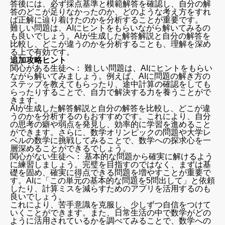
答後には、必ず採点基準と模範解答を確認し、自分の解
答のどこが足りなかったのか、どのような考え方をすれ
ば正解に辿り着けたのかを分析することが重要です。
難しい問題は、AIにヒントをもらいながら解いてみるの
も良いでしょう。AIが生成した解答解説と自分の解答を
比較し、どこが違うのかを分析することも、理解を深め
る上で有効です。
追加攻略ヒント
関心がある生徒へ： 難しい問題は、AIにヒントをもらい
ながら解いてみましょう。例えば、AIに問題の解き方の
ステップを教えてもらったり、途中計算の確認をしても
らったりすることで、自力で解決する力を養うことがで
きます。
AIが生成した解答解説と自分の解答を比較し、どこが違
うのかを分析するのもおすすめです。これにより、自分
の思考の癖や弱点を発見し、効率的に学習を進めること
ができます。さらに、数学オリンピックの問題や大学レ
ベルの数学に挑戦してみることで、数学への探求心を一
層深めることができるでしょう。
関心がない生徒へ： 基本的な問題から確実に解けるよう
に練習しましょう。完璧を目指すのではなく、まずは基
礎を固め、確実に得点できる問題を増やすことが重要で
す。AIに「この単元の基本的な問題を5問出して」と依頼
したり、計算ミスを減らすためのアプリを活用するのも
良いでしょう。
これにより、苦手意識を克服し、少しずつ自信をつけて
いくことができます。また、日常生活の中で数学がどの
ように活用されているかを調べてみることで、数学への