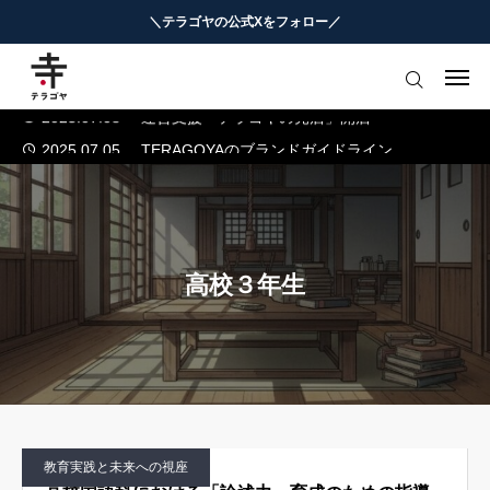
＼テラゴヤの公式Xをフォロー／
2025.07.04
テラゴヤ正式公開のお知らせ
2024.01.23
テラゴヤβ版公開のお知らせ
はじめての方へ
2025.07.08
運営支援「テラゴヤの売店」開店
2025.07.05
TERAGOYAのブランドガイドライン
教育ニュースまとめ
2025.07.04
テラゴヤ正式公開のお知らせ
ヨミモノ・特集
2024.01.23
テラゴヤβ版公開のお知らせ
2025.07.08
運営支援「テラゴヤの売店」開店
マナビ・学習攻略
2025.07.05
TERAGOYAのブランドガイドライン
高校３年生
お役立ちリンク集
テラゴヤ週報
お知らせ
教育実践と未来への視座
知能工作研究所