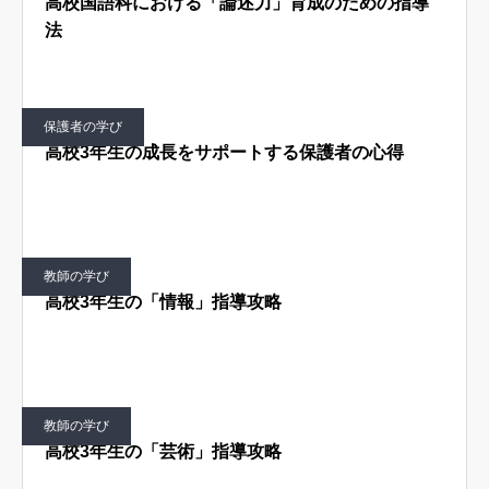
高校国語科における「論述力」育成のための指導
法
はじめての方へ
運営会社
テラゴヤ週報
運営支援・ご協力
保護者の学び
お問い合わせ
ご利用規約
高校3年生の成長をサポートする保護者の心得
教師の学び
高校3年生の「情報」指導攻略
教師の学び
高校3年生の「芸術」指導攻略