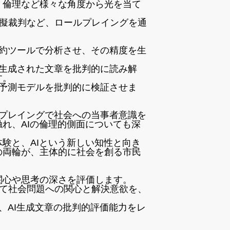
・倫理など様々な角度から光を当て
。
擬裁判など、ロールプレイングを通
要約ツールで分析させ、その精度を生
で生成された文章を批判的に読み解
す。
の予測モデルを批判的に検証させま
ルプレイングで社会への当事者意識を
れ、AIの倫理的側面についても深
験と、AIという新しい知性と向き
の両輪が、主体的に社会を創る市民
関心や思考の深さを評価します。
て社会問題への関心と解決意欲を、
、AI生成文章の批判的評価能力をレ