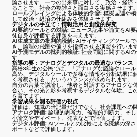
論させます。一つの出来事に対して、政治・経済
ることで、社会の複雑さと面白さを実感させます
ロールプレイングによる体験的学習:
模擬国連や模
して政治・経済の仕組みを体験させます。
デジタルの手立て：情報活用と創造的探究
AI要約ツールとの対話:
ニュース記事や論文をAI
徒自身が評価する課題を与えます。
AI生成文章の批判的読解:
AIライティングツール
き、論理の飛躍や偏りを指摘させる演習を行いま
AI予測モデルの批判的検証:
社会問題に関するAI
す。
指導の要：アナログとデジタルの最適なバランス
高校3年生の公民では、「アナログな議論やロー
高め、デジタルツールで多様な情報や分析結果に触
く考察させる」というバランスが求められます。
自分の言葉で議論し、他者と対話するアナログな体
合い、その光と影を考察するデジタルな体験。こ
を育てます。
学習成果を測る評価の視点
評価は、知識の暗記量だけでなく、社会課題への
アナログ評価:
論理的思考力、倫理的判断力、そし
小論文やディベート、発表などで評価します。
デジタル評価:
AIツールとの比較による読解の深さ
ポートなどで評価します。