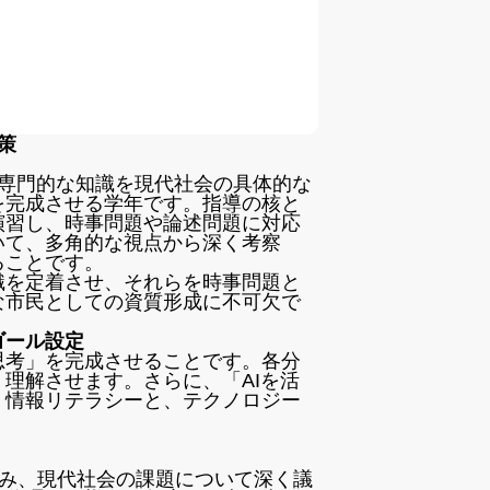
策
、専門的な知識を現代社会の具体的な
を完成させる学年です。指導の核と
演習し、時事問題や論述問題に対応
いて、多角的な視点から深く考察
ることです。
識を定着させ、それらを時事問題と
な市民としての資質形成に不可欠で
ゴール設定
思考」を完成させることです。各分
理解させます。さらに、「AIを活
、情報リテラシーと、テクノロジー
み、現代社会の課題について深く議