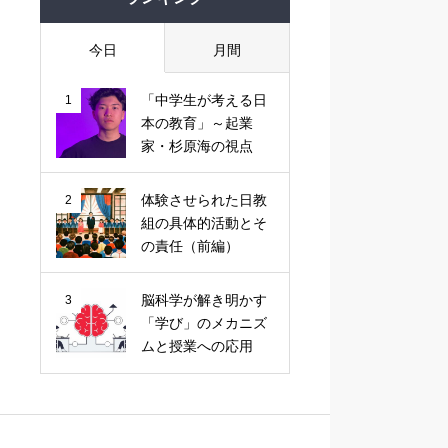
今日
月間
「中学生が考える日
1
本の教育」～起業
家・杉原海の視点
体験させられた日教
2
組の具体的活動とそ
の責任（前編）
脳科学が解き明かす
3
「学び」のメカニズ
ムと授業への応用