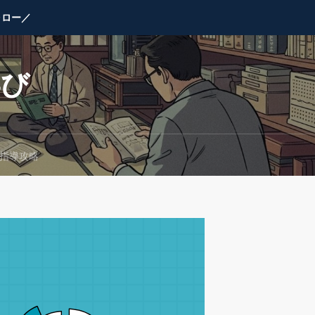
ォロー／
学び
」指導攻略