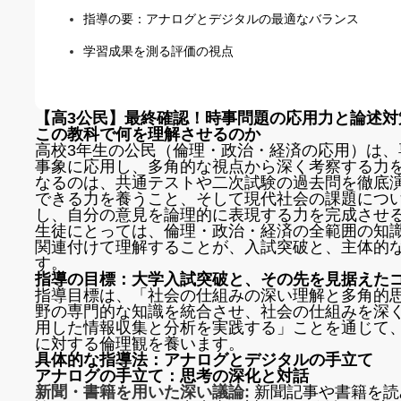
指導の要：アナログとデジタルの最適なバランス
学習成果を測る評価の視点
【高3公民】最終確認！時事問題の応用力と論述対
この教科で何を理解させるのか
高校3年生の公民（倫理・政治・経済の応用）は
事象に応用し、多角的な視点から深く考察する力
なるのは、共通テストや二次試験の過去問を徹底
できる力を養うこと、そして現代社会の課題につ
し、自分の意見を論理的に表現する力を完成させ
生徒にとっては、倫理・政治・経済の全範囲の知
関連付けて理解することが、入試突破と、主体的
す。
指導の目標：大学入試突破と、その先を見据えた
指導目標は、「社会の仕組みの深い理解と多角的
野の専門的な知識を統合させ、社会の仕組みを深く
用した情報収集と分析を実践する」ことを通じて
に対する倫理観を養います。
具体的な指導法：アナログとデジタルの手立て
アナログの手立て：思考の深化と対話
新聞・書籍を用いた深い議論:
新聞記事や書籍を読