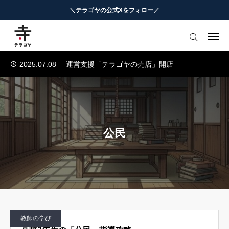
＼テラゴヤの公式Xをフォロー／
2025.07.04
テラゴヤ正式公開のお知らせ
はじめての方へ
2024.01.23
テラゴヤβ版公開のお知らせ
2025.07.08
運営支援「テラゴヤの売店」開店
教育ニュースまとめ
2025.07.05
TERAGOYAのブランドガイドライン
2025.07.04
テラゴヤ正式公開のお知らせ
ヨミモノ・特集
2024.01.23
テラゴヤβ版公開のお知らせ
マナビ・学習攻略
2025.07.08
運営支援「テラゴヤの売店」開店
公民
2025.07.05
TERAGOYAのブランドガイドライン
お役立ちリンク集
テラゴヤ週報
お知らせ
教師の学び
知能工作研究所