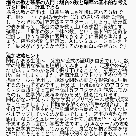
場合の数と確率の入門：場合の数と確率の基本的な考え
方を理解し、計算できる
場合の数と確率は、日常生活にも密接に関わる分野で
す。順列（P）と組み合わせ（C）の違いを明確に理解
し、それぞれの計算方法をマスターしましょう。樹形図
や表を使って、場合の数を数え上げる練習も有効です。
確率は、「事象の数／全体の数」という基本的な定義を
理解し、様々な事象に適用できるように演習を重ねまし
ょう。確率の複雑な問題は、AIにシミュレーションさせ
て、結果がどうなるか予想するのも面白い学習方法です
。
追加攻略ヒント
関心がある生徒へ： 定義や公式の証明を自分で行い、数
学の論理的な構造を理解してみましょう 。定理や公式が
なぜ成り立つのかを深く掘り下げることで、応用力が格
段に向上します。また、数値計算ソフトウェアやグラフ
描画ツールを活用し、複雑な関数の動きを視覚的に理解
するのもおすすめです 。例えば、Pythonなどのプログラ
ミング言語を使って簡単な計算プログラムを作成してみ
るのも、数学的な思考を深める良い機会になります。
関心がない生徒へ： 数学学習アプリでゲーム感覚で演習
をしてみましょう 。問題集を解くのが苦手な場合は、ま
ずはアプリで基本的な計算練習から始めて、少しずつレ
ベルアップしていくのが良いでしょう。確率の複雑な問
題は、AIにシミュレーションさせて、結果がどうなるか
予想するのも面白い学習方法です 。好きなゲームの攻略
法を数学的に分析してみるなど、身近な事柄と数学を結
びつけて考えることで、興味が湧くかもしれません 。AI