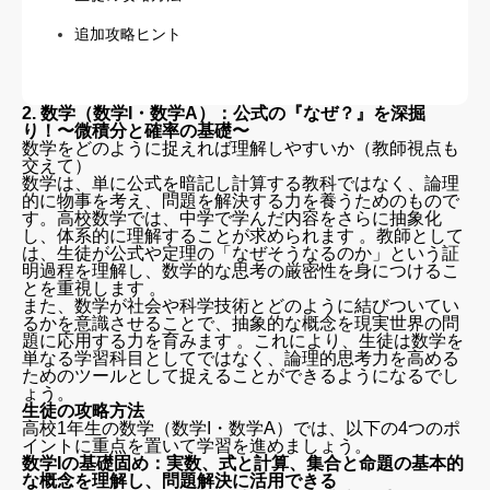
追加攻略ヒント
2. 数学（数学I・数学A）：公式の『なぜ？』を深掘
り！〜微積分と確率の基礎〜
数学をどのように捉えれば理解しやすいか（教師視点も
交えて）
数学は、単に公式を暗記し計算する教科ではなく、論理
的に物事を考え、問題を解決する力を養うためのもので
す。高校数学では、中学で学んだ内容をさらに抽象化
し、体系的に理解することが求められます 。教師として
は、生徒が公式や定理の「なぜそうなるのか」という証
明過程を理解し、数学的な思考の厳密性を身につけるこ
とを重視します 。
また、数学が社会や科学技術とどのように結びついてい
るかを意識させることで、抽象的な概念を現実世界の問
題に応用する力を育みます 。これにより、生徒は数学を
単なる学習科目としてではなく、論理的思考力を高める
ためのツールとして捉えることができるようになるでし
ょう。
生徒の攻略方法
高校1年生の数学（数学I・数学A）では、以下の4つのポ
イントに重点を置いて学習を進めましょう。
数学Iの基礎固め：実数、式と計算、集合と命題の基本的
な概念を理解し、問題解決に活用できる