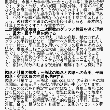
数学Iは、今後の数学学習の土台となる非常に重要な分野
です。実数の分類、式の展開・因数分解、不等式の性質
などを正確に理解することが求められます。特に、集合
と命題は、論理的な思考力を養う上で不可欠な概念であ
り、記号の意味や論理的なつながりを丁寧に学習しまし
ょう。教科書や問題集の例題を繰り返し解き、基本的な
計算ミスをなくすことが重要です。
二次関数完全攻略：二次関数のグラフと性質を深く理解
し、最大・最小問題を解ける
二次関数は、グラフの形状、頂点の座標、軸の方程式、
グラフの平行移動など、理解すべき概念が多岐にわたり
ます。特に、平方完成を用いてグラフの頂点を求める方
法や、定義域における最大値・最小値を求める問題は頻
出です。グラフを実際に描いて視覚的に理解すること
で、関数の変化の様子をより深く捉えることができま
す。数値計算ソフトウェアやグラフ描画ツールを活用し
て、複雑な関数の動きを視覚的に理解するのも有効です
。
図形と計量の探求：三角比の概念と図形への応用、平面
図形・空間図形の性質を理解する
図形と計量では、三角比（sin, cos, tan）の定義とその相
互関係、正弦定理・余弦定理の活用が中心となります。
これらの公式を丸暗記するのではなく、直角三角形にお
ける辺の比として捉えたり、実際に図形を書いて角度と
辺の関係を視覚的に理解したりすることが重要です。ま
た、平面図形・空間図形の基本的な性質（平行、垂直、
角度、合同、相似など）も復習し、図形的なセンスを養
いましょう。