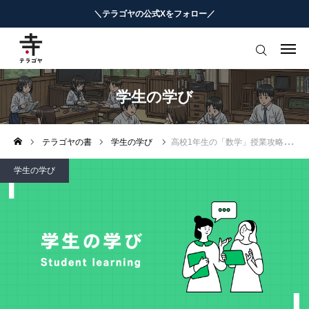
＼テラゴヤの公式Xをフォロー／
はじめての方へ
教育ニュースまとめ
学生の学び
ヨミモノ・特集
テラゴヤの書
学生の学び
高校1年生の「数学」授業攻略
マナビ・学習攻略
学生の学び
お役立ちリンク集
テラゴヤ週報
お知らせ
知能工作研究所