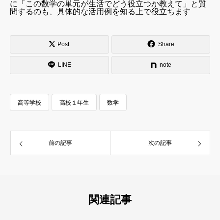
に「この数学の単元が生活でどう役立つか教えて」と質
問するのも、具体的な活用例を知る上で役立ちます
Post
Share
LINE
note
高等学校
高校１年生
数学
前の記事
次の記事
関連記事
2. 数学（数学I・数学A）：公式の『なぜ？』を深掘
り！〜微積分と確率の基礎〜