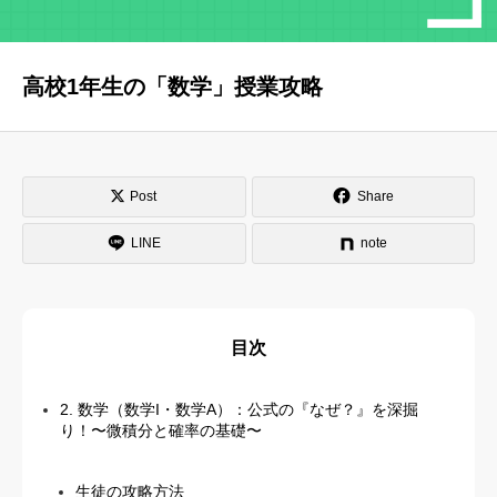
はじめての方へ
運営会社
高校1年生の「数学」授業攻略
テラゴヤ週報
運営支援・ご協力
お問い合わせ
ご利用規約
Post
Share
LINE
note
目次
2. 数学（数学I・数学A）：公式の『なぜ？』を深掘
り！〜微積分と確率の基礎〜
生徒の攻略方法