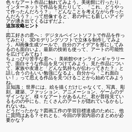
色々なアート作品に触れてみよう。美術館に行ったり、
インターネットで作品を見たりして、「これ、どうやっ
て作ったんだろう？」「どんなことを考えながら作った
んだろう？」って想像すると、君の中にも新しいアイデ
アが湧き出てくるはずだよ。
追加攻略ヒント
：
図工好きの君へ： デジタルペイントソフトで作品を作っ
てみたり、3Dモデリングソフトで立体を制作してみよ
う。AI画像生成ツールで、自分のアイデアを形にしてみ
るのも面白いよ。最新の技術も使って、アートの可能性
を広げてみてね！
ちょっぴり苦手な君へ： 美術館やオンラインギャラリー
で、面白そうな作品を見つけてみよう。見た作品につい
て、家族や友達と「どんな気持ちが伝わってきた？」と
話し合うのもいい勉強になるよ。自分から「これ面白
い！」って思える作品を見つけることから始めてみよう
ね。
豆知識： 世界には、絵を描くだけじゃなくて、写真、彫
刻、建築、ファッション、アニメーション、ゲームのデ
ザインなど、様々なアートがあるんだ。君が普段見てい
るものの中にも、たくさんのアートが隠れているかもし
れないね。
どうだったかな？図画工作の学習目標達成のために、他
に質問はある？それとも、今回の学習内容のまとめが必
要かな？