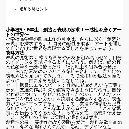
追加攻略ヒント
小学校5・6年生：創造と表現の探求！〜感性を磨くアー
トの世界〜
小学校高学年の図画工作の冒険は、さらに深く「創造と
表現」を探求するよ！ 自分の感性を磨き、アートを通し
て自分だけの世界を表現する楽しさを感じてみよう。
攻略方法
表現の魔術師： 様々な画材や素材を組み合わせて、自分
のイメージを表現できるようになろう。例えば、絵の具
と色鉛筆を一緒に使ったり、紙と粘土を組み合わせた
り、色々な素材のいいところを組み合わせて、君だけの
表現方法を見つけてみよう。まるで魔術師が魔法を操る
ように、自由に素材を使いこなしてね。
アート鑑賞のエキスパート： 作品に込めた思いを言葉で
伝え、友達の作品を深く鑑賞できるようになろう。自分
の作品について「なぜこれを作ったのか」「どんなメッ
セージを伝えたいのか」を説明する練習をすると、表現
力がさらにアップするよ。そして、友達の作品をただ見
るだけでなく、「どんな工夫があるかな？」「どんな気
持ちが伝わってくるかな？」って考えて、感想を伝え合
うと、お互いの作品への理解が深まるはずさ。
創造性の泉： 美術作品から刺激を受け、創作意欲を高め
よう。有名な画家さんの絵や、彫刻、デザインなど、