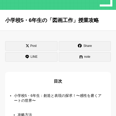
はじめての方へ
運営会社
小学校5・6年生の「図画工作」授業攻略
テラゴヤ週報
運営支援・ご協力
お問い合わせ
ご利用規約
Post
Share
LINE
note
目次
小学校5・6年生：創造と表現の探求！〜感性を磨くア
ートの世界〜
攻略方法