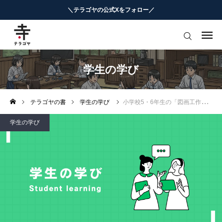
＼テラゴヤの公式Xをフォロー／
はじめての方へ
教育ニュースまとめ
学生の学び
ヨミモノ・特集
テラゴヤの書
学生の学び
小学校5・6年生の「図画工作」授業攻略
マナビ・学習攻略
学生の学び
お役立ちリンク集
テラゴヤ週報
お知らせ
知能工作研究所