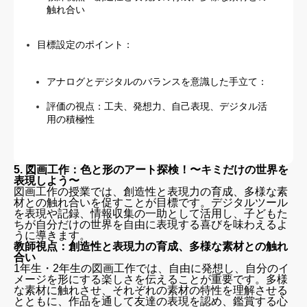
触れ合い
目標設定のポイント：
アナログとデジタルのバランスを意識した手立て：
評価の視点：工夫、発想力、自己表現、デジタル活
用の積極性
5. 図画工作：色と形のアート探検！〜キミだけの世界を
表現しよう〜
図画工作の授業では、創造性と表現力の育成、多様な素
材との触れ合いを促すことが目標です。デジタルツール
を表現や記録、情報収集の一助として活用し、子どもた
ちが自分だけの世界を自由に表現する喜びを味わえるよ
うに導きます。
教師視点：創造性と表現力の育成、多様な素材との触れ
合い
1年生・2年生の図画工作では、自由に発想し、自分のイ
メージを形にする楽しさを伝えることが重要です。多様
な素材に触れさせ、それぞれの素材の特性を理解させる
とともに、作品を通して友達の表現を認め、鑑賞する心