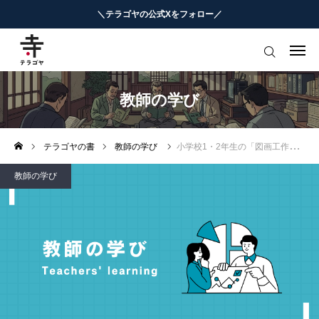
＼テラゴヤの公式Xをフォロー／
はじめての方へ
教育ニュースまとめ
教師の学び
ヨミモノ・特集
テラゴヤの書
教師の学び
小学校1・2年生の「図画工作」指導攻略
マナビ・学習攻略
教師の学び
お役立ちリンク集
テラゴヤ週報
お知らせ
知能工作研究所