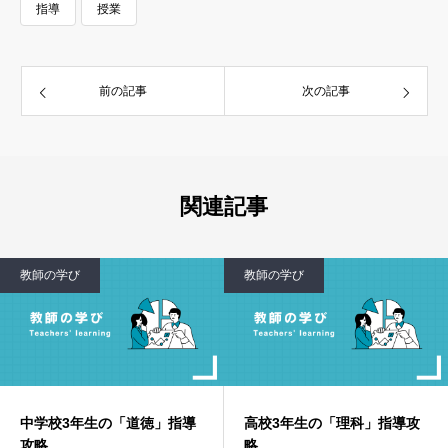
指導
授業
前の記事
次の記事
関連記事
教師の学び
教師の学び
5. 図画工作：色と形のアート探検！〜キミだけの世界
を表現しよう〜
教師視点：創造性と表現力の育成、多様な素材との
触れ合い
目標設定のポイント：
アナログとデジタルのバランスを意識した手立て：
導
高校3年生の「理科」指導攻
高校3年生の「国語」指導
評価の視点：工夫、発想力、自己表現、デジタル活
略
略