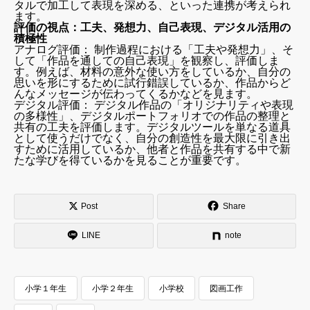
タルで加工して表現を深める、といった連携が考えられ
ます。
評価の視点：工夫、発想力、自己表現、デジタル活用の
積極性
アナログ評価： 制作過程における「工夫や発想力」、そ
して「作品を通しての自己表現」を観察し、評価しま
す。例えば、材料の意外な使い方をしているか、自分の
思いを形にするために試行錯誤しているか、作品からど
んなメッセージが伝わってくるかなどを見ます。
デジタル評価： デジタル作品の「オリジナリティや表現
の多様性」、デジタルポートフォリオでの作品の整理と
共有の工夫を評価します。デジタルツールを単なる道具
として使うだけでなく、自分の創造性を最大限に引き出
すために活用しているか、他者と作品を共有する中で新
たな学びを得ているかを見ることが重要です。
Post
Share
LINE
note
小学１年生
小学２年生
小学校
図画工作