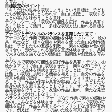
を育みます。
目標設定のポイント：
「キミだけの世界を表現しよう」という目標は、子ども
たちが既存の枠にとらわれず、自由に創造し、表現する
ことの喜びを味わうことを意味します。
デジタルツールを「表現の可能性を広げ、作品を共有す
る」手段として活用し、多様な表現方法に触れる目標を
組み込みます。
アナログとデジタルのバランスを意識した手立て：
アナログな手作業で素材の感触を体験：
クレヨン、絵の
具、粘土など、様々な画材や素材を使った自由な制作活
動は、子どもたちの五感を刺激し、素材の感触や色の混
ざり合い、形が生まれる過程を直接体験させます。共同
で大きな絵を描くなどの活動は、協調性や創造性を育み
ます。
デジタルで表現の可能性を広げ作品を共有：
デジタルお
絵かきアプリで自由に表現させたり、簡単な3Dモデリン
グツールで立体を構成させたりすることは、アナログで
は難しい表現に挑戦する機会を与えます。自分の作品を
写真や動画で記録し、デジタルポートフォリオにまとめ
ることで、作品の保存や共有が容易になり、子どもたち
自身の成長を振り返ることもできます。オンラインで作
品発表会を行うことで、友達の作品に触れ、新たな発想
を得るきっかけにもなります。
バランスのポイント：
アナログな手作業で素材の感触や
色のにじみなどを体験させ、デジタルツールで表現の可
能性を広げ、作品を共有するハイブリッドな指導が有効
です。例えば、アナログで描いた絵を写真に撮り、デジ