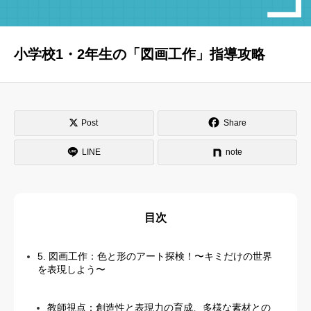
はじめての方へ
運営会社
小学校1・2年生の「図画工作」指導攻略
テラゴヤ週報
運営支援・ご協力
お問い合わせ
ご利用規約
Post
Share
LINE
note
目次
5. 図画工作：色と形のアート探検！〜キミだけの世界
を表現しよう〜
教師視点：創造性と表現力の育成、多様な素材との