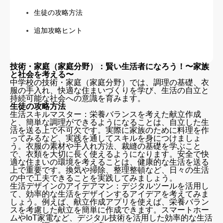
生徒の攻略方法
追加攻略ヒント
技術・家庭（家庭分野）：賢い生活者になろう！〜家族
と社会を考える〜
中学校の技術・家庭（家庭分野）では、調理の基礎、衣
服の手入れ、快適な住まいづくりを学び、生活の自立と
持続可能な社会への意識を育みます。
生徒の攻略方法
生活スキルマスター：栄養バランスを考えた献立作成
と、簡単な調理ができるようになることは、自立した生
活を送る上で不可欠です。実際に家族のために料理を作
ってみるなど、実践を通してスキルを身につけましょ
う。衣服の素材や手入れ方法、裁縫の基礎を学ぶこと
で、衣類を大切に長く使えるようになります。安全で快
適な住まいの環境を考えることは、健康的な生活を送る
上で重要です。換気や掃除、整理整頓など、日々の生活
の中で工夫できることを実践してみましょう。
生活デザインのアイデアマン：デジタルツールを活用し
て、効率的な生活をデザインするアイデアを考えてみま
しょう。例えば、献立作成アプリを使えば、栄養バラン
スを考慮した献立を簡単に作成できます。スマートホー
ムやIoT家電など、デジタル技術を活用した効率的な生活