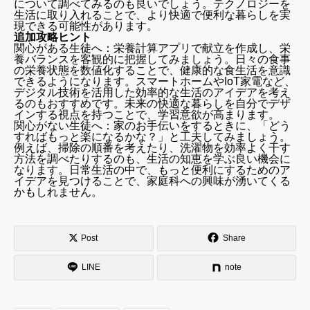
について調べてみるのも良いでしょう。テクノロジーを
生活に取り入れることで、より快適で便利な暮らしを実
現できる可能性があります。
追加攻略ヒント
関心がある生徒へ：栄養計算アプリで献立を作成し、栄
養バランスを客観的に把握してみましょう。日々の食事
の栄養状態を数値化することで、健康的な食生活を意識
できるようになります。スマートホームやIoT家電など、
デジタル技術を活用した効率的な生活のアイデアを考え
るのもおすすめです。未来の快適な暮らしを自分でデザ
インする視点を持つことで、学習意欲が高まります。
関心がない生徒へ：家のお手伝いをするときに、「どう
すればもっと楽になるかな？」と工夫してみましょう。
例えば、掃除の順番を考えたり、洗濯物を効率よく干す
方法を調べたりするのも、生活の知恵を学ぶ良い機会に
なります。日常生活の中で、もっと便利にするためのア
イデアを見つけることで、家庭科への興味が湧いてくる
かもしれません。
Post
Share
LINE
note