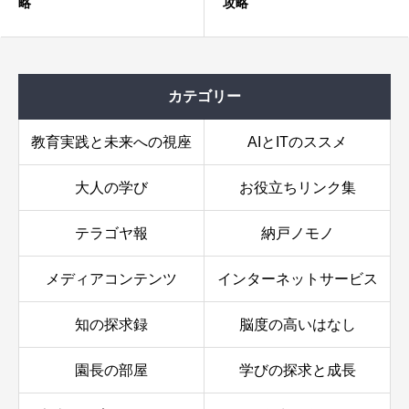
略
攻略
技術・家庭（家庭分野）：賢い生活者になろう！〜家
カテゴリー
族と社会を考える〜
教育実践と未来への視座
AIとITのススメ
生徒の攻略方法
追加攻略ヒント
大人の学び
お役立ちリンク集
テラゴヤ報
納戸ノモノ
メディアコンテンツ
インターネットサービス
知の探求録
脳度の高いはなし
園長の部屋
学びの探求と成長