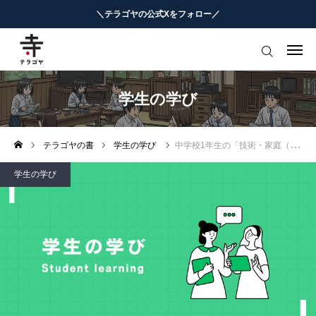
＼テラゴヤの公式Xをフォロー／
はじめての方へ
教育ニュースまとめ
学生の学び
ヨミモノ・特集
テラゴヤの書
学生の学び
中学校1年生の「技術・家庭（家庭分野）」授業攻略
マナビ・学習攻略
学生の学び
お役立ちリンク集
テラゴヤ週報
お知らせ
知能工作研究所