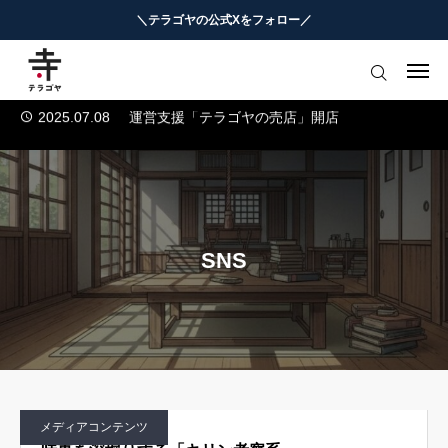
＼テラゴヤの公式Xをフォロー／
2025.07.04
テラゴヤ正式公開のお知らせ
2024.01.23
テラゴヤβ版公開のお知らせ
はじめての方へ
2025.07.08
運営支援「テラゴヤの売店」開店
2025.07.05
TERAGOYAのブランドガイドライン
教育ニュースまとめ
2025.07.04
テラゴヤ正式公開のお知らせ
ヨミモノ・特集
2024.01.23
テラゴヤβ版公開のお知らせ
2025.07.08
運営支援「テラゴヤの売店」開店
マナビ・学習攻略
2025.07.05
TERAGOYAのブランドガイドライン
SNS
お役立ちリンク集
テラゴヤ週報
お知らせ
メディアコンテンツ
知能工作研究所