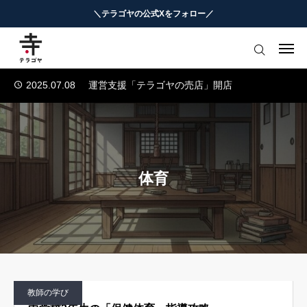
＼テラゴヤの公式Xをフォロー／
2025.07.04
テラゴヤ正式公開のお知らせ
2024.01.23
テラゴヤβ版公開のお知らせ
はじめての方へ
2025.07.08
運営支援「テラゴヤの売店」開店
教育ニュースまとめ
2025.07.05
TERAGOYAのブランドガイドライン
2025.07.04
テラゴヤ正式公開のお知らせ
ヨミモノ・特集
2024.01.23
テラゴヤβ版公開のお知らせ
2025.07.08
運営支援「テラゴヤの売店」開店
マナビ・学習攻略
2025.07.05
TERAGOYAのブランドガイドライン
体育
お役立ちリンク集
テラゴヤ週報
お知らせ
教師の学び
知能工作研究所