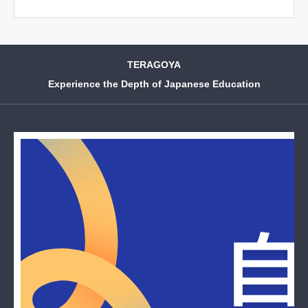
TERAGOYA
Experience the Depth of Japanese Education