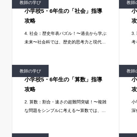
教師の学び
教師
も
法
小学校5・6年生の「社会」指導
小
攻略
攻
4. 社会：歴史年表パズル！〜過去から学ぶ
3
未来〜社会科では、歴史的思考力と現代社
考
会の理解を促すことが目標です。デジタル
と
情報を活用し、多角的な視点から社会を考
ジ
察することで、AI時代に必須となる情報分
い
教師の学び
教師
的
小学校5・6年生の「算数」指導
小
攻略
攻
2. 算数：割合・速さの超難問突破！〜複雑
小
な問題をシンプルに考える〜算数では、抽
深
象概念（割合、速さ、比）の理解と問題解
む
決能力を向上させることが目標です。デー
理
タ分析の基礎とプログラミングによるシミ
ら