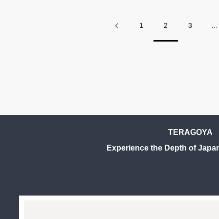
用
ど
1
2
3
…
TERAGOYA
Experience the Depth of Japa