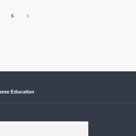
も
6
nese Education