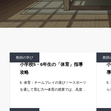
教師の学び
教師
小学校5・6年生の「体育」指導
小
攻略
導
6. 体育：チームプレイの喜び！〜スポーツ
5
を通して育む力〜体育の授業では、高度な
ら
運動技能と協調性・戦略性を育むことが目
は
標です。デジタルツールで運動の記録や分
習
析を行い、自己改善に活かすことで、子ど
す