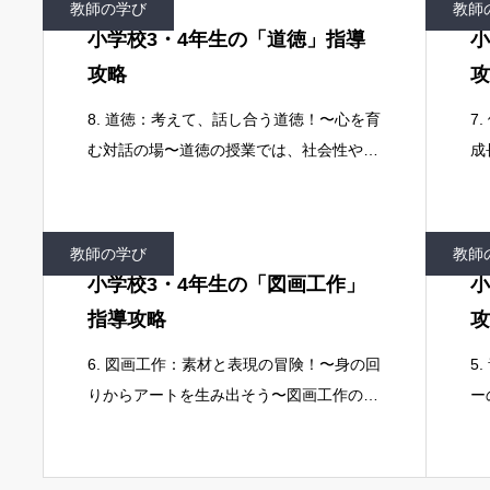
教師の学び
教師
ュ
に
小学校3・4年生の「道徳」指導
小
攻略
攻
8. 道徳：考えて、話し合う道徳！〜心を育
7
む対話の場〜道徳の授業では、社会性や倫
成
理観の発展を促すことが目標です 。デジ
向
タル教材で多様な意見に触れ、議論の基礎
ジ
を学ぶことで、子どもたちが自らの心と向
自
教師の学び
教師
き
身
小学校3・4年生の「図画工作」
小
指導攻略
攻
6. 図画工作：素材と表現の冒険！〜身の回
5
りからアートを生み出そう〜図画工作の授
ー
業では、創造的な発想と表現の工夫を促す
技
ことが目標です 。デジタルツールを表現
で
の幅を広げ、情報を共有する手段として活
げ