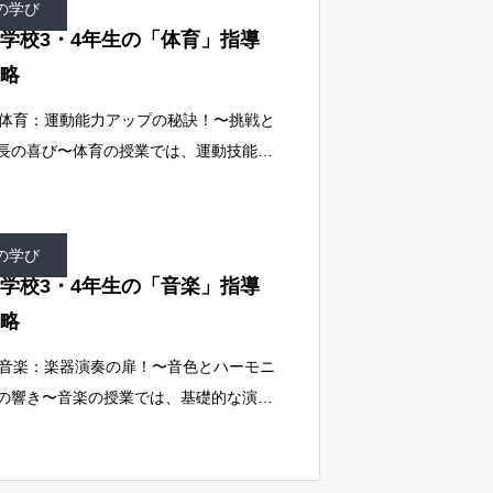
の学び
学校3・4年生の「体育」指導
略
. 体育：運動能力アップの秘訣！〜挑戦と
長の喜び〜体育の授業では、運動技能の
上と協調性を育むことが目標です 。デ
タルツールで運動の記録や分析を行い、
己改善に活かすことで、子どもたちが自
の学び
学校3・4年生の「音楽」指導
略
. 音楽：楽器演奏の扉！〜音色とハーモニ
の響き〜音楽の授業では、基礎的な演奏
術と音楽の多様性を理解することが目標
す 。デジタルツールを表現の幅を広
、情報を共有する手段として活用し、子