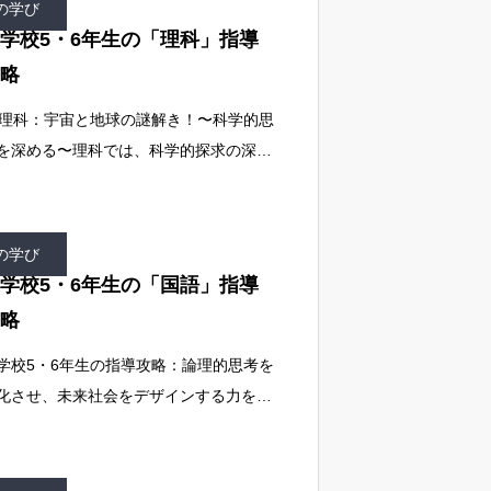
の学び
を学
学校5・6年生の「理科」指導
略
. 理科：宇宙と地球の謎解き！〜科学的思
を深める〜理科では、科学的探求の深化
論理的考察力を養うことが目標です。デ
タルツールで仮想体験や情報収集を行
、考察を深めることで、より高度な科学
の学び
思
学校5・6年生の「国語」指導
略
学校5・6年生の指導攻略：論理的思考を
化させ、未来社会をデザインする力を育
小学校5・6年生は、より抽象的な概念を
解し、論理的に物事を考察する力が求め
れる時期です。この段階では、情報社会