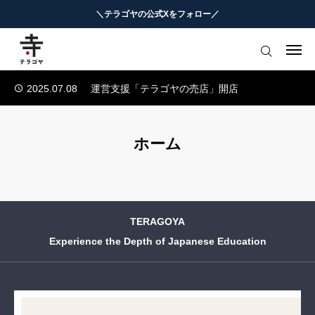
＼テラゴヤの公式Xをフォロー／
2025.07.04
テラゴヤ正式公開のお知らせ
はじめての方へ
2024.01.23
テラゴヤβ版公開のお知らせ
2025.07.08
運営支援「テラゴヤの売店」開店
教育ニュースまとめ
2025.07.05
TERAGOYAのブランドガイドライン
2025.07.04
テラゴヤ正式公開のお知らせ
ヨミモノ・特集
ホーム
2024.01.23
テラゴヤβ版公開のお知らせ
マナビ・学習攻略
2025.07.08
運営支援「テラゴヤの売店」開店
2025.07.05
TERAGOYAのブランドガイドライン
お役立ちリンク集
TERAGOYA
テラゴヤ週報
Experience the Depth of Japanese Education
お知らせ
知能工作研究所