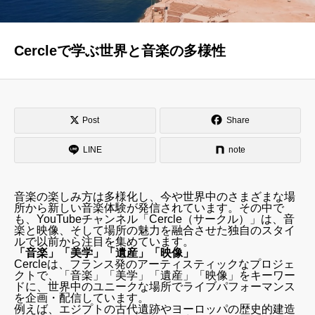
はじめての方へ
運営会社
Cercleで学ぶ世界と音楽の多様性
テラゴヤ週報
運営支援・ご協力
お問い合わせ
ご利用規約
Post
Share
LINE
note
音楽の楽しみ方は多様化し、今や世界中のさまざまな場
所から新しい音楽体験が発信されています。その中で
も、YouTubeチャンネル「Cercle（サークル）」は、音
楽と映像、そして場所の魅力を融合させた独自のスタイ
ルで以前から注目を集めています。
「音楽」「美学」「遺産」「映像」
Cercleは、フランス発のアーティスティックなプロジェ
クトで、「音楽」「美学」「遺産」「映像」をキーワー
ドに、世界中のユニークな場所でライブパフォーマンス
を企画・配信しています。
例えば、エジプトの古代遺跡やヨーロッパの歴史的建造