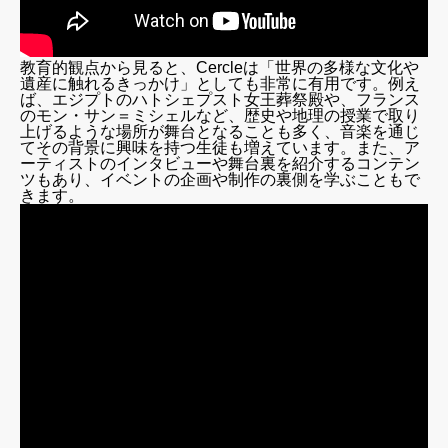
教育的観点から見ると、Cercleは「世界の多様な文化や
遺産に触れるきっかけ」としても非常に有用です。例え
ば、エジプトのハトシェプスト女王葬祭殿や、フランス
のモン・サン＝ミシェルなど、歴史や地理の授業で取り
上げるような場所が舞台となることも多く、音楽を通じ
てその背景に興味を持つ生徒も増えています。また、ア
ーティストのインタビューや舞台裏を紹介するコンテン
ツもあり、イベントの企画や制作の裏側を学ぶこともで
きます。