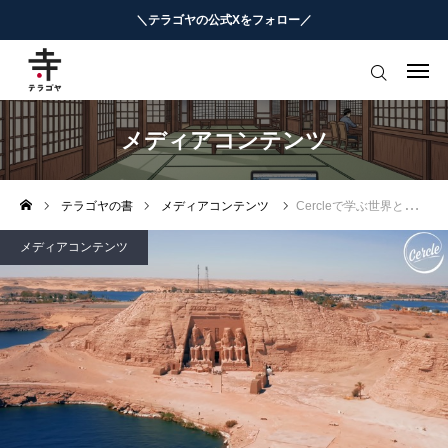
＼テラゴヤの公式Xをフォロー／
はじめての方へ
教育ニュースまとめ
メディアコンテンツ
ヨミモノ・特集
テラゴヤの書
メディアコンテンツ
Cercleで学ぶ世界と音楽の多様性
マナビ・学習攻略
メディアコンテンツ
お役立ちリンク集
テラゴヤ週報
お知らせ
知能工作研究所