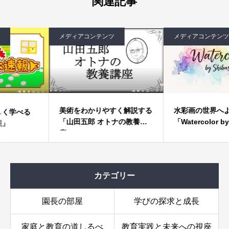
関連記事
メディアコンテンツ
メディアコンテンツ
美術をわかりやすく解説する
水彩画の世界へようこそ！
「山田五郎 オトナの教養講
「Watercolor by
座」
Shibasaki」
カテゴリー
園長の部屋
学びの探求と成長
家庭と教育の道しるべ
教育実践と未来への視座