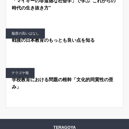
「マイキーの非道徳な社会学」で学ぶ“これからの
時代の生き抜き方”
はじめての方へ
運営会社
テラゴヤ週報
運営支援・ご協力
脳度の高いはなし
お問い合わせ
ご利用規約
戦後の日本教育のもっとも良い点を知る
テラゴヤ報
学校教育における問題の根幹「文化的同質性の歪
み」
TERAGOYA