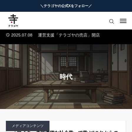
＼テラゴヤの公式Xをフォロー／
2025.07.04
テラゴヤ正式公開のお知らせ
2024.01.23
テラゴヤβ版公開のお知らせ
はじめての方へ
2025.07.08
運営支援「テラゴヤの売店」開店
2025.07.05
TERAGOYAのブランドガイドライン
教育ニュースまとめ
2025.07.04
テラゴヤ正式公開のお知らせ
ヨミモノ・特集
2024.01.23
テラゴヤβ版公開のお知らせ
2025.07.08
運営支援「テラゴヤの売店」開店
マナビ・学習攻略
2025.07.05
TERAGOYAのブランドガイドライン
時代
お役立ちリンク集
テラゴヤ週報
お知らせ
メディアコンテンツ
知能工作研究所