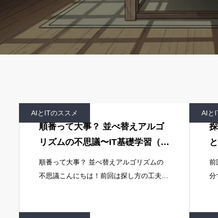
AIとITのススメ
AIと
順番って大事？ 並べ替えアルゴ
探
リズムの不思議〜IT基礎学習（そ
と
の３）
の
順番って大事？ 並べ替えアルゴリズムの
前
不思議こんにちは！前回は探し方の工夫
分
（アルゴリズム）で探す回数が劇的に減る
び
ことを学びましたね。今回は、データの
ア
「順番を整える（ソート）」ことがなぜ大
ズ