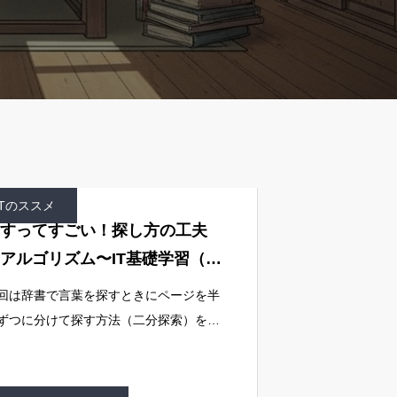
ITのススメ
すってすごい！探し方の工夫
アルゴリズム〜IT基礎学習（そ
２）
回は辞書で言葉を探すときにページを半
ずつに分けて探す方法（二分探索）を学
ましたね。この「探し方の工夫」こそが
ルゴリズムなのです。今日は「アルゴリ
ムって何？」「なぜ大事なの？」を、