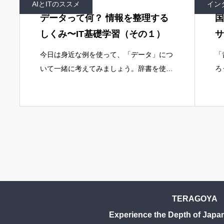
AIとITのススメ
イン
事なの
データって何？ 情報を整理する
国
しくみ〜IT基礎学習（その１）
サ
今日は身近な例を使って、「データ」につ
「
いて一緒に考えてみましょう。辞書を使う
ろ
ときのことを思い出してみてください突然
を
ですが、あなたは辞書で知らない言葉を調
風
べるとき、どうやって探していますか？
東
こ
TERAGOYA
Experience the Depth of Japa