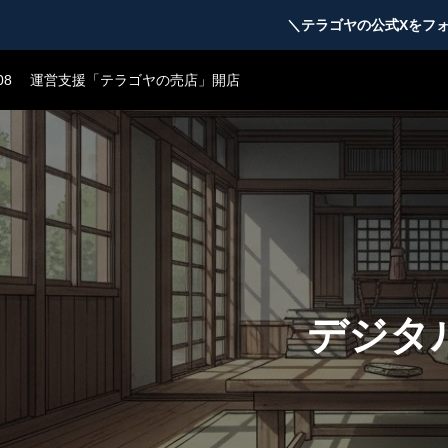
23
テラゴヤβ版公開のお知らせ
＼テラゴヤの公式Xをフ
08
運営支援「テラゴヤの売店」開店
05
TERAGOYAのブランドガイドライン
04
テラゴヤ正式公開のお知らせ
23
テラゴヤβ版公開のお知らせ
08
運営支援「テラゴヤの売店」開店
05
TERAGOYAのブランドガイドライン
デジタ