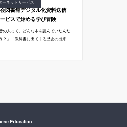
ターネットサービス
会図書館デジタル化資料送信
ービスで始める学び冒険
昔の人って、どんな本を読んでいたんだ
う？」「教科書に出てくる歴史の出来事
、実際の新聞で読んでみたいな」そんな
に思ったことはありませんか？これまで
京の国立国会図書館まで行かないと見る
とができ
nese Education