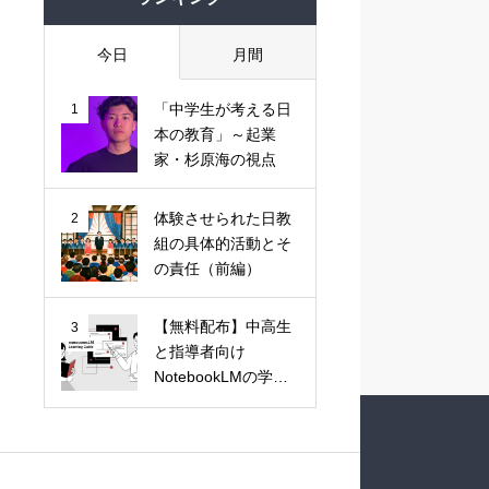
今日
月間
「中学生が考える日
1
本の教育」～起業
家・杉原海の視点
体験させられた日教
2
組の具体的活動とそ
の責任（前編）
【無料配布】中高生
3
と指導者向け
NotebookLMの学習
活用ガイド